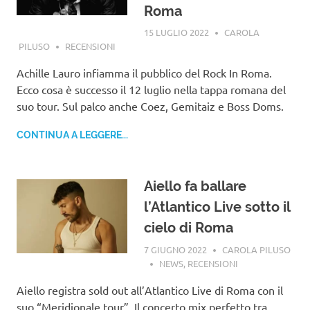
Roma
15 LUGLIO 2022
CAROLA
PILUSO
RECENSIONI
Achille Lauro infiamma il pubblico del Rock In Roma.
Ecco cosa è successo il 12 luglio nella tappa romana del
suo tour. Sul palco anche Coez, Gemitaiz e Boss Doms.
CONTINUA A LEGGERE...
Aiello fa ballare
l’Atlantico Live sotto il
cielo di Roma
7 GIUGNO 2022
CAROLA PILUSO
NEWS
,
RECENSIONI
Aiello registra sold out all’Atlantico Live di Roma con il
suo “Meridionale tour”. Il concerto mix perfetto tra