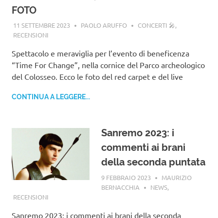
FOTO
11 SETTEMBRE 2023
PAOLO ARUFFO
CONCERTI 🎤
,
RECENSIONI
Spettacolo e meraviglia per l’evento di beneficenza
“Time For Change”, nella cornice del Parco archeologico
del Colosseo. Ecco le foto del red carpet e del live
CONTINUA A LEGGERE...
Sanremo 2023: i
commenti ai brani
della seconda puntata
9 FEBBRAIO 2023
MAURIZIO
BERNACCHIA
NEWS
,
RECENSIONI
Sanremo 2023: i commenti ai brani della seconda