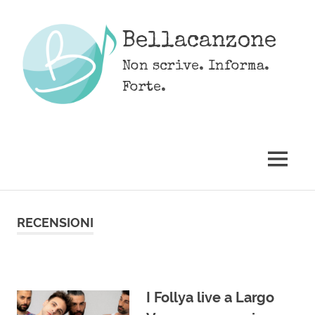
Skip
to
Bellacanzone
content
Non scrive. Informa.
Forte.
MENU
RECENSIONI
I Follya live a Largo