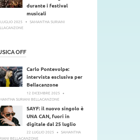
documenti digitali
durante i festival
musicali
 LUGLIO 2025
SAMANTHA SURIANI
LLACANZONE
SICA OFF
Carlo Pontevolpe:
intervista esclusiva per
Bellacanzone
12 DICEMBRE 2025
MANTHA SURIANI BELLACANZONE
SAYF: il nuovo singolo è
UNA CAN, fuori in
digitale dal 25 luglio
22 LUGLIO 2025
SAMANTHA