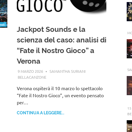
Jackpot Sounds e la
MO
scienza del caso: analisi di
“Fate il Nostro Gioco” a
Verona
SA
9 MARZO 2026
SAMANTHA SURIANI
BELLACANZONE
Verona ospiterà il 10 marzo lo spettacolo
“Fate il Nostro Gioco”, un evento pensato
per…
n
15
CONTINUA A LEGGERE...
BE