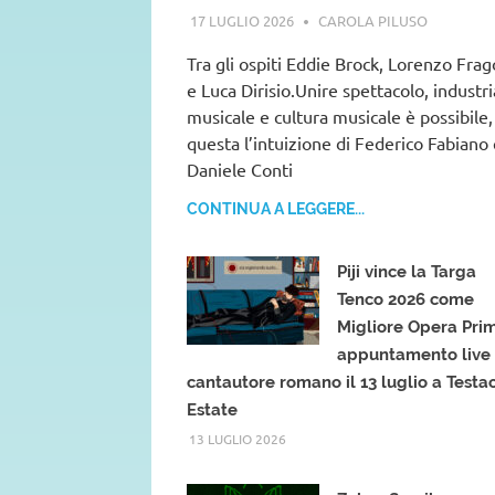
guarda al futuro
17 LUGLIO 2026
CAROLA PILUSO
Tra gli ospiti Eddie Brock, Lorenzo Frag
e Luca Dirisio.Unire spettacolo, industri
musicale e cultura musicale è possibile,
questa l’intuizione di Federico Fabiano
Daniele Conti
CONTINUA A LEGGERE...
Piji vince la Targa
Tenco 2026 come
Migliore Opera Pri
appuntamento live 
cantautore romano il 13 luglio a Testa
Estate
13 LUGLIO 2026