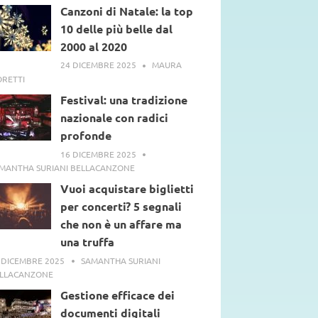
ARUFFO
Canzoni di Natale: la top
10 delle più belle dal
2000 al 2020
24 DICEMBRE 2025
MAURA
RETTI
Festival: una tradizione
nazionale con radici
profonde
16 DICEMBRE 2025
MANTHA SURIANI BELLACANZONE
Vuoi acquistare biglietti
per concerti? 5 segnali
che non è un affare ma
una truffa
 DICEMBRE 2025
SAMANTHA SURIANI
LLACANZONE
Gestione efficace dei