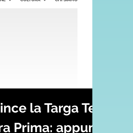
e Migliore
ol cantautore