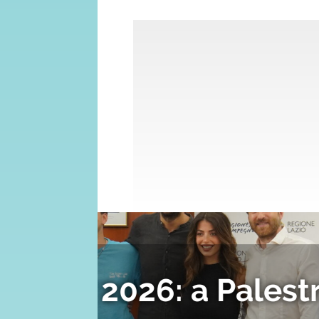
Piji vince la
il
Opera Prima: