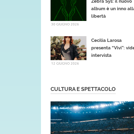
Zebra Sys: il nuovo
album è un inno all
libertà
30 GIUGNO 2026
Cecilia Larosa
presenta “Vivi”: vid
intervista
12 GIUGNO 2026
CULTURA E SPETTACOLO