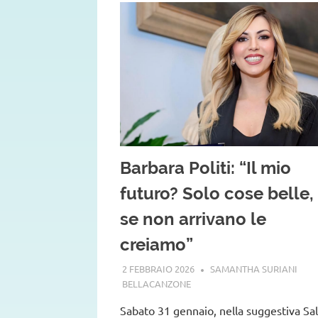
Barbara Politi: “Il mio
futuro? Solo cose belle,
se non arrivano le
creiamo”
2 FEBBRAIO 2026
SAMANTHA SURIANI
BELLACANZONE