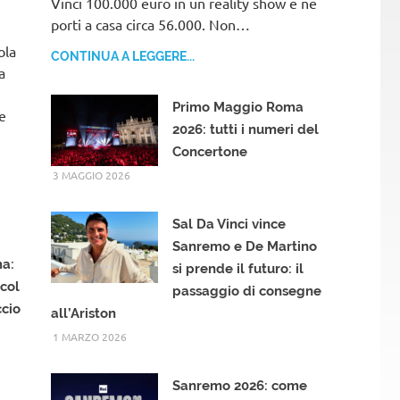
Vinci 100.000 euro in un reality show e ne
porti a casa circa 56.000. Non…
ola
CONTINUA A LEGGERE...
a
Primo Maggio Roma
 e
2026: tutti i numeri del
Concertone
3 MAGGIO 2026
Sal Da Vinci vince
Sanremo e De Martino
ma:
si prende il futuro: il
col
passaggio di consegne
ccio
all’Ariston
1 MARZO 2026