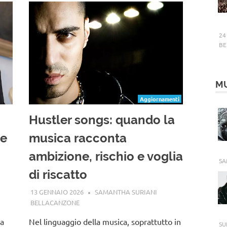
24
BE
MU
Hustler songs: quando la
 e
musica racconta
ambizione, rischio e voglia
SA
di riscatto
13 GENNAIO 2026
SAMANTHA SURIANI
BELLACANZONE