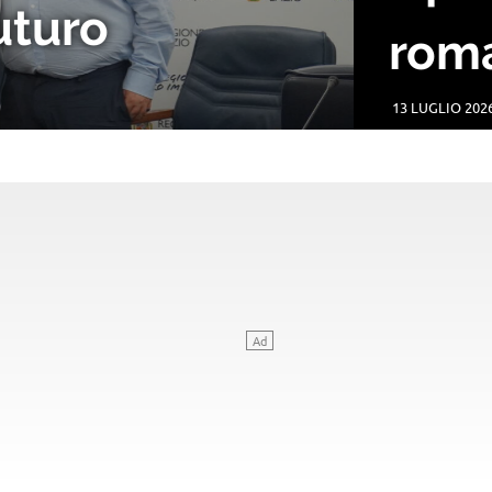
luglio a Testaccio Est
LACANZONE
NEWS