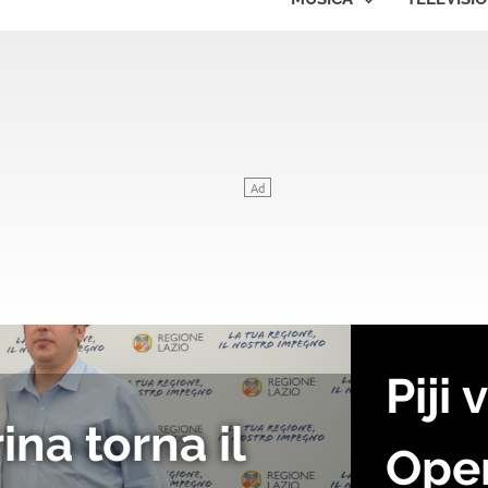
 Targa Tenco 2026 com
 appuntamento live c