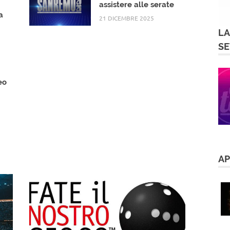
Sanremo 2026: come
assistere alle serate
a
21 DICEMBRE 2025
LA
SE
eo
A