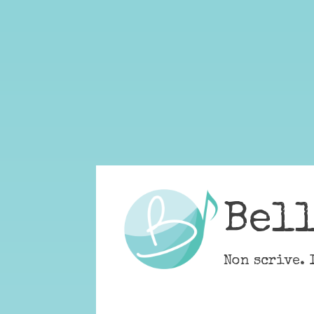
Skip
to
content
Bel
Non scrive. 