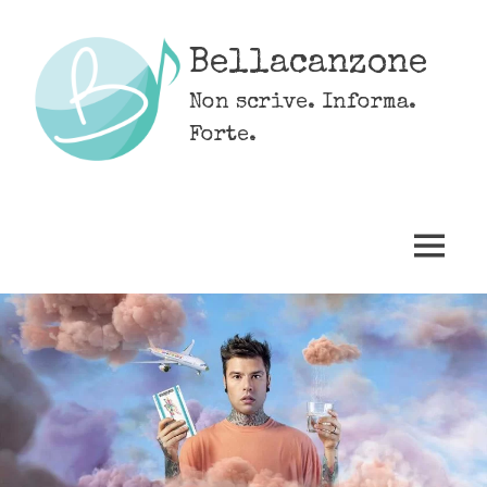
Skip
to
Bellacanzone
content
Non scrive. Informa.
Forte.
MENU