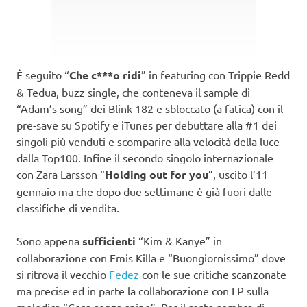
È seguito “
Che c***o ridi
” in featuring con Trippie Redd
& Tedua, buzz single, che conteneva il sample di
“Adam’s song” dei Blink 182 e sbloccato (a fatica) con il
pre-save su Spotify e iTunes per debuttare alla #1 dei
singoli più venduti e scomparire alla velocità della luce
dalla Top100. Infine il secondo singolo internazionale
con Zara Larsson “
Holding out for you
”, uscito l’11
gennaio ma che dopo due settimane è già fuori dalle
classifiche di vendita.
Sono appena
sufficienti
“Kim & Kanye” in
collaborazione con Emis Killa e “Buongiornissimo” dove
si ritrova il vecchio
Fedez
con le sue critiche scanzonate
ma precise ed in parte la collaborazione con LP sulla
melodica “Cosa senza spine”. Per il resto sembra di