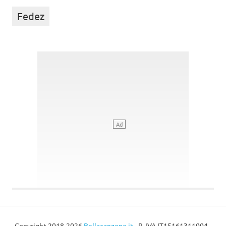
Fedez
Copyright 2018-2026
Bellacanzone.it
- P. IVA IT15161311004 -