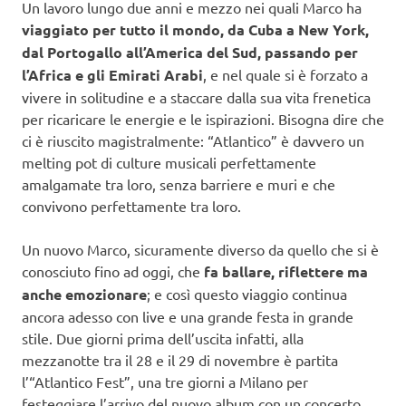
Un lavoro lungo due anni e mezzo nei quali Marco ha
viaggiato per tutto il mondo, da Cuba a New York,
dal Portogallo all’America del Sud, passando per
l’Africa e gli Emirati Arabi
, e nel quale si è forzato a
vivere in solitudine e a staccare dalla sua vita frenetica
per ricaricare le energie e le ispirazioni. Bisogna dire che
ci è riuscito magistralmente: “Atlantico” è davvero un
melting pot di culture musicali perfettamente
amalgamate tra loro, senza barriere e muri e che
convivono perfettamente tra loro.
Un nuovo Marco, sicuramente diverso da quello che si è
conosciuto fino ad oggi, che
fa ballare, riflettere ma
anche emozionare
; e così questo viaggio continua
ancora adesso con live e una grande festa in grande
stile. Due giorni prima dell’uscita infatti, alla
mezzanotte tra il 28 e il 29 di novembre è partita
l’“Atlantico Fest”, una tre giorni a Milano per
festeggiare l’arrivo del nuovo album con un concerto