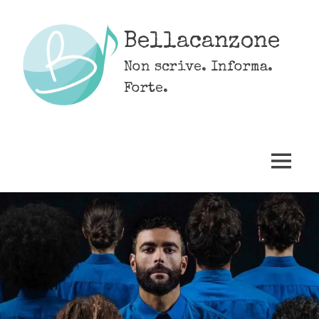
Skip
to
Bellacanzone
content
Non scrive. Informa.
Forte.
MENU