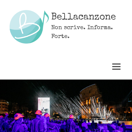
Skip
to
Bellacanzone
content
Non scrive. Informa.
Forte.
MENU