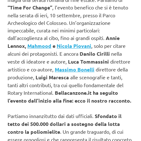
“Time For Change”
, l’evento benefico che si è tenuto
nella serata di ieri, 10 settembre, presso il Parco
Archeologico del Colosseo. Un’organizzazione
impeccabile, curata nei minimi particolari:
dall’accoglienza al cibo, fino ai grandi ospiti.
Annie
Lennox,
Mahmood
e
Nicola Piovani
, solo per citare
alcuni dei protagonisti. E ancora
Danilo Cirilli
nella
veste di ideatore e autore,
Luca Tommassini
direttore
artistico e co-autore,
Massimo Bonelli
direttore della
produzione,
Luigi Maresca
alle scenografie e tanti,
tanti altri contributi, tra cui quello fondamentale del
Rotary International.
Bellacanzone.it ha seguito
l’evento dall’inizio alla fine: ecco il nostro racconto.
Partiamo innanzitutto dai dati ufficiali.
Sfondato il
tetto dei 500.000 dollari a sostegno della lotta
contro la poliomielite
. Un grande traguardo, di cui
essere orgogliosi e che rappresenta il risultato concreto