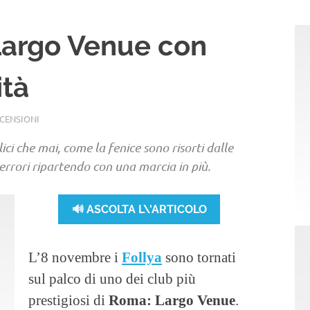
a Largo Venue con
ità
CENSIONI
ci che mai, come la fenice sono risorti dalle
errori ripartendo con una marcia in più.
🔊 ASCOLTA L\'ARTICOLO
L’8 novembre i
Follya
sono tornati
sul palco di uno dei club più
prestigiosi di
Roma: Largo Venue
.