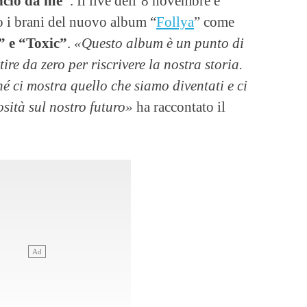
cio da me”
. Il live dell’8 novembre è
o i brani del nuovo album “
Follya
” come
” e “Toxic”
.
«Questo album è un punto di
re da zero per riscrivere la nostra storia.
hé ci mostra quello che siamo diventati e ci
osità sul nostro futuro»
ha raccontato il