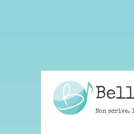
Skip
to
content
Bel
Non scrive. 