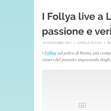
I Follya live 
passione e ver
16 NOVEMBRE 2023
CAROLA PILUSO
RE
I
Follya
sul palco di Roma, più compli
ceneri del passato imparando dagli 