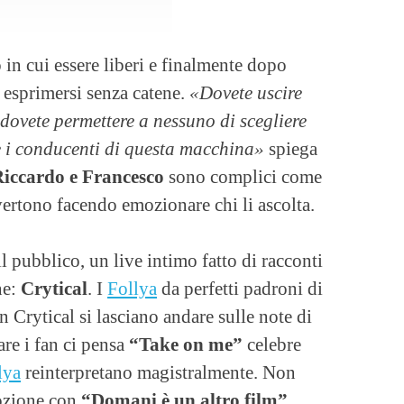
in cui essere liberi e finalmente dopo
ò esprimersi senza catene.
«Dovete uscire
 dovete permettere a nessuno di scegliere
 e i conducenti di questa macchina»
spiega
 Riccardo e Francesco
sono complici come
vertono facendo emozionare chi li ascolta.
l pubblico, un live intimo fatto di racconti
ne:
Crytical
. I
Follya
da perfetti padroni di
n Crytical si lasciano andare sulle note di
are i fan ci pensa
“Take on me”
celebre
lya
reinterpretano magistralmente. Non
ozione con
“Domani è un altro film”