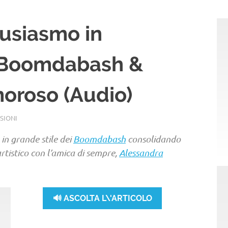
tusiasmo in
i Boomdabash &
oroso (Audio)
SIONI
 in grande stile dei
Boomdabash
consolidando
rtistico con l’amica di sempre,
Alessandra
🔊 ASCOLTA L\'ARTICOLO