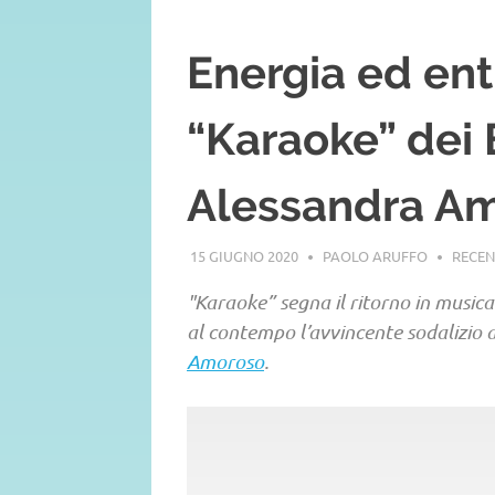
Energia ed en
“Karaoke” de
Alessandra Am
15 GIUGNO 2020
PAOLO ARUFFO
RECEN
"Karaoke” segna il ritorno in musica
al contempo l’avvincente sodalizio a
Amoroso
.