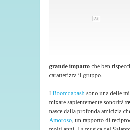
grande impatto
che ben rispecch
caratterizza il gruppo.
I
Boomdabash
sono una delle mig
mixare sapientemente sonorità
r
nasce dalla profonda amicizia ch
Amoroso
, un rapporto di recipro
molti anni. La musica del Salen