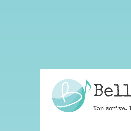
Skip
to
content
Bel
Non scrive. 