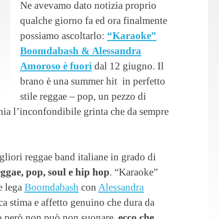
Ne avevamo dato notizia proprio
qualche giorno fa ed ora finalmente
possiamo ascoltarlo:
“Karaoke”
Boomdabash & Alessandra
Amoroso è fuori
dal 12 giugno. Il
brano è una summer hit in perfetto
stile reggae – pop, un pezzo di
ia l’inconfondibile grinta che da sempre
liori reggae band italiane in grado di
eggae, pop, soul e hip hop
. “Karaoke”
e lega
Boomdabash
con
Alessandra
ca stima e affetto genuino che dura da
to però non può non suonare,
ecco che