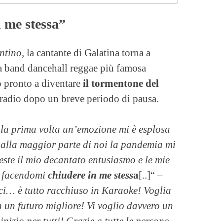
 me stessa”
ntino
, la cantante di Galatina torna a
la band dancehall reggae più famosa
o pronto a diventare
il tormentone del
 radio dopo un breve periodo di pausa.
 la prima volta un’emozione mi è esplosa
 alla maggior parte di noi la pandemia mi
ueste il mio decantato entusiasmo e le mie
e facendomi
chiudere in me stess
a
[..]“ –
ici… è tutto racchiuso in Karaoke! Voglia
n un futuro migliore! Vi voglio davvero un
nizio per tutti! Grazie a tutte le persone