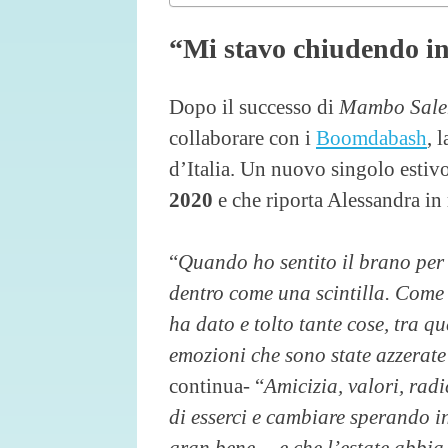
“Mi stavo chiudendo in
Dopo il successo di
Mambo Sale
collaborare con i
Boomdabash
, 
d’Italia. Un nuovo singolo estiv
2020
e che riporta Alessandra in
“
Quando ho sentito il brano per
dentro come una scintilla. Come
ha dato e tolto tante cose, tra q
emozioni che sono state azzerat
continua- “
Amicizia, valori, rad
di esserci e cambiare sperando i
gran bene… e che l’estate abbia i