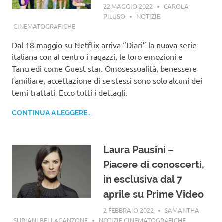
22 MAGGIO 2022
CAROLA
PILUSO
NOTIZIE
CINEMATOGRAFICHE
Dal 18 maggio su Netflix arriva “Diari” la nuova serie
italiana con al centro i ragazzi, le loro emozioni e
Tancredi come Guest star. Omosessualità, benessere
familiare, accettazione di se stessi sono solo alcuni dei
temi trattati. Ecco tutti i dettagli.
CONTINUA A LEGGERE...
Laura Pausini –
Piacere di conoscerti,
in esclusiva dal 7
aprile su Prime Video
2 FEBBRAIO 2022
SAMANTHA
SURIANI BELLACANZONE
NOTIZIE CINEMATOGRAFICHE