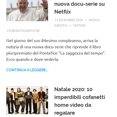
nuova docu-serie su
Netflix
17 DICEMBRE 2020
PAOLO
ARUFFO
NOTIZIE
CINEMATOGRAFICHE
Nel giorno del suo 84esimo compleanno, arriva la
notizia di una nuova docu-serie che riprende il libro
pluripremiato del Pontefice “La saggezza del tempo”.
Ecco quando e dove vederla.
CONTINUA A LEGGERE...
Natale 2020: 10
imperdibili cofanetti
home video da
regalare