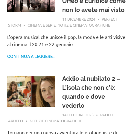
Orfeo e Euridice come
non lo avete mai visto
11 DICEMBRE 2024
PERFECT
STORM
CINEMA E SERIE
,
NOTIZIE CINEMATOGRAFICHE
L’opera musical che unisce il pop, la moda e le arti visive
al cinema il 20,21 e 22 gennaio
CONTINUA A LEGGERE...
Addio al nubilato 2 –
L’isola che non c’è:
quando e dove
vederlo
14 OTTOBRE 2023
PAOLO
ARUFFO
NOTIZIE CINEMATOGRAFICHE
Tornano per una nuova avventura le protagoniste di