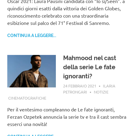
Oscar 2021: Laura Pausini candidata con “Io sì/Seen”. a
quindici giorni esatti dalla vittoria dei Golden Globes,
riconoscimento celebrato con una straordinaria
esibizione sul palco del 71° Festival di Sanremo.
CONTINUA A LEGGERE...
Mahmood nel cast
della serie Le fate
ignoranti?
24 FEBBRAIO 2021
ILARIA
PETRONGARI
NOTIZIE
CINEMATOGRAFICHE
Per il ventesimo compleanno de Le fate ignoranti,
Ferzan Ozpetek annuncia la serie tv e tra il cast sembra
esserci una novità!