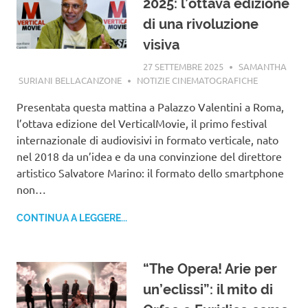
2025: l’ottava edizione
di una rivoluzione
visiva
27 SETTEMBRE 2025
SAMANTHA
SURIANI BELLACANZONE
NOTIZIE CINEMATOGRAFICHE
Presentata questa mattina a Palazzo Valentini a Roma,
l’ottava edizione del VerticalMovie, il primo festival
internazionale di audiovisivi in formato verticale, nato
nel 2018 da un’idea e da una convinzione del direttore
artistico Salvatore Marino: il formato dello smartphone
non…
CONTINUA A LEGGERE...
“The Opera! Arie per
un’eclissi”: il mito di