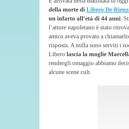
È arrivata nella mattinata di ogg
della morte di
Libero De Rienz
un infarto all’età di 44 anni
. S
l’attore napoletano è stato ritro
amico aveva provato a chiamarlo 
risposta. A nulla sono serviti i s
Libero
lascia la moglie Marcell
rendergli omaggio abbiamo deciso
alcune scene cult.