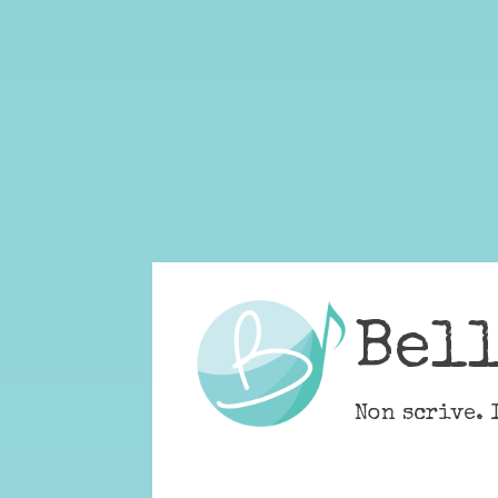
Skip
to
content
Bel
Non scrive. 