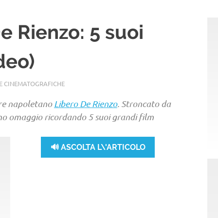
e Rienzo: 5 suoi
deo)
IE CINEMATOGRAFICHE
ore napoletano
Libero De Rienzo
. Stroncato da
amo omaggio ricordando 5 suoi grandi film
🔊 ASCOLTA L\'ARTICOLO