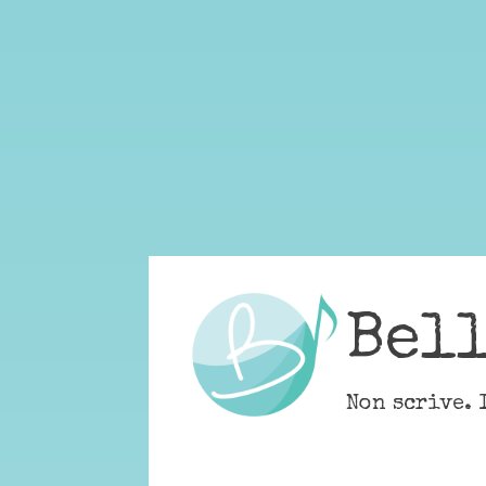
Skip
to
content
Bel
Non scrive. 