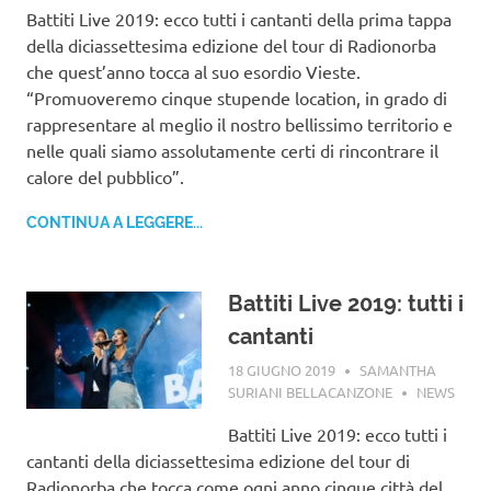
Battiti Live 2019: ecco tutti i cantanti della prima tappa
della diciassettesima edizione del tour di Radionorba
che quest’anno tocca al suo esordio Vieste.
“Promuoveremo cinque stupende location, in grado di
rappresentare al meglio il nostro bellissimo territorio e
nelle quali siamo assolutamente certi di rincontrare il
calore del pubblico”.
CONTINUA A LEGGERE...
Battiti Live 2019: tutti i
cantanti
18 GIUGNO 2019
SAMANTHA
SURIANI BELLACANZONE
NEWS
Battiti Live 2019: ecco tutti i
cantanti della diciassettesima edizione del tour di
Radionorba che tocca come ogni anno cinque città del