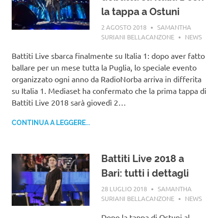
la tappa a Ostuni
2 AGOSTO 2018
SAMANTHA
SURIANI BELLACANZONE
NEWS
Battiti Live sbarca finalmente su Italia 1: dopo aver fatto
ballare per un mese tutta la Puglia, lo speciale evento
organizzato ogni anno da RadioNorba arriva in differita
su Italia 1. Mediaset ha confermato che la prima tappa di
Battiti Live 2018 sarà giovedì 2…
CONTINUA A LEGGERE...
Battiti Live 2018 a
Bari: tutti i dettagli
28 LUGLIO 2018
SAMANTHA
SURIANI BELLACANZONE
NEWS
Dopo la tappa di Ostuni al