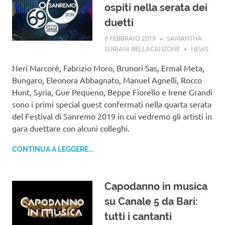
ospiti nella serata dei
duetti
8 FEBBRAIO 2019
SAMANTHA
SURIANI BELLACANZONE
NEWS
Neri Marcorè, Fabrizio Moro, Brunori Sas, Ermal Meta,
Bungaro, Eleonora Abbagnato, Manuel Agnelli, Rocco
Hunt, Syria, Gue Pequeno, Beppe Fiorello e Irene Grandi
sono i primi special guest confermati nella quarta serata
del Festival di Sanremo 2019 in cui vedremo gli artisti in
gara duettare con alcuni colleghi.
CONTINUA A LEGGERE...
Capodanno in musica
su Canale 5 da Bari:
tutti i cantanti