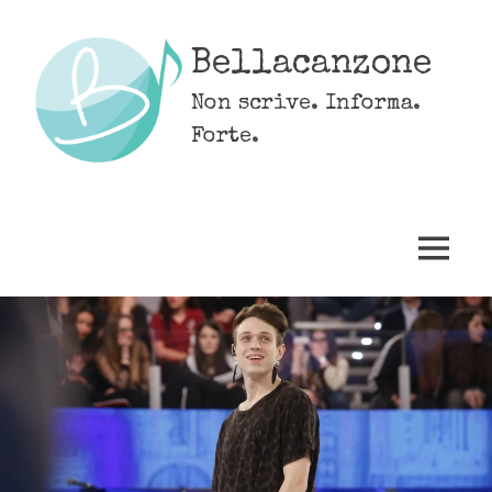
Skip
to
Bellacanzone
content
Non scrive. Informa.
Forte.
MENU