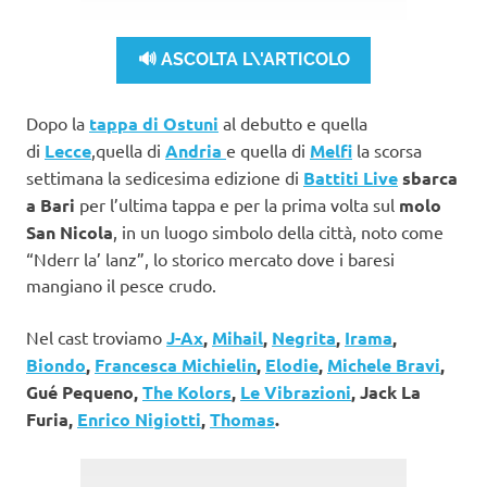
🔊 ASCOLTA L\'ARTICOLO
Dopo la
tappa di Ostuni
al debutto e quella
di
Lecce
,quella di
Andria
e quella di
Melfi
la scorsa
settimana la sedicesima edizione di
Battiti Live
sbarca
a Bari
per l’ultima tappa e per la prima volta sul
molo
San Nicola
, in un luogo simbolo della città, noto come
“Nderr la’ lanz”, lo storico mercato dove i baresi
mangiano il pesce crudo.
Nel cast troviamo
J-Ax
,
Mihail
,
Negrita
,
Irama
,
Biondo
,
Francesca Michielin
,
Elodie
,
Michele Bravi
,
Gué Pequeno,
The Kolors
,
Le Vibrazioni
, Jack La
Furia,
Enrico Nigiotti
,
Thomas
.