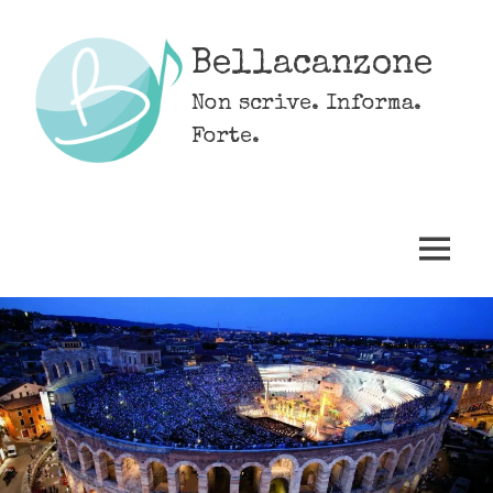
Skip
to
Bellacanzone
content
Non scrive. Informa.
Forte.
MENU