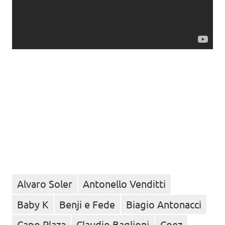
Alvaro Soler
Antonello Venditti
Baby K
Benji e Fede
Biagio Antonacci
Capo Plaza
Claudio Baglioni
Coez