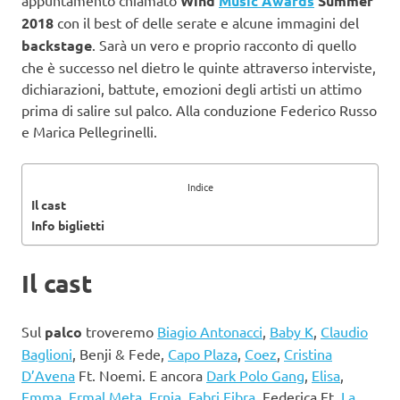
Wind
Music Awards
Summer
2018
con il best of delle serate e alcune immagini del
backstage
. Sarà un vero e proprio racconto di quello
che è successo nel dietro le quinte attraverso interviste,
dichiarazioni, battute, emozioni degli artisti un attimo
prima di salire sul palco. Alla conduzione Federico Russo
e Marica Pellegrinelli.
Indice
Il cast
Info biglietti
Il cast
Sul
palco
troveremo
Biagio Antonacci
,
Baby K
,
Claudio
Baglioni
, Benji & Fede,
Capo Plaza
,
Coez
,
Cristina
D’Avena
Ft. Noemi. E ancora
Dark Polo Gang
,
Elisa
,
Emma
,
Ermal Meta
,
Ernia
,
Fabri Fibra
, Federica Ft.
La