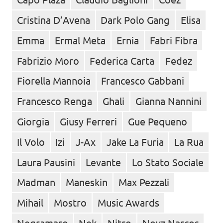
Cristina D’Avena
Dark Polo Gang
Elisa
Emma
Ermal Meta
Ernia
Fabri Fibra
Fabrizio Moro
Federica Carta
Fedez
Fiorella Mannoia
Francesco Gabbani
Francesco Renga
Ghali
Gianna Nannini
Giorgia
Giusy Ferreri
Gue Pequeno
Il Volo
Izi
J-Ax
Jake La Furia
La Rua
Laura Pausini
Levante
Lo Stato Sociale
Madman
Maneskin
Max Pezzali
Mihail
Mostro
Music Awards
Negramaro
Nek
Nitro
Noyz Narcos