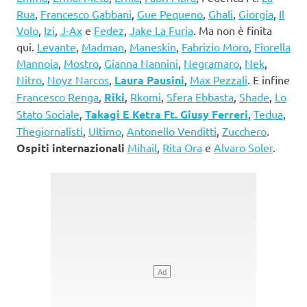
Rua
,
Francesco Gabbani
,
Gue Pequeno
,
Ghali
,
Giorgia
,
Il
Volo
,
Izi
,
J-Ax
e
Fedez
,
Jake La Furia
. Ma non è finita
qui.
Levante
,
Madman
,
Maneskin
,
Fabrizio Moro
,
Fiorella
Mannoia
,
Mostro
,
Gianna Nannini
,
Negramaro
,
Nek
,
Nitro
,
Noyz Narcos
,
Laura Pausini
,
Max Pezzali
. E infine
Francesco Renga
,
Riki
,
Rkomi
,
Sfera Ebbasta
,
Shade
,
Lo
Stato Sociale
,
Takagi E Ketra Ft. Giusy Ferreri
,
Tedua
,
Thegiornalisti
,
Ultimo
,
Antonello Venditti
,
Zucchero
.
Ospiti internazionali
Mihail
,
Rita Ora
e
Alvaro Soler
.