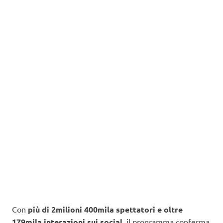
Con
più di 2milioni 400mila spettatori e oltre
179mila interazioni sui social
, il programma conferma