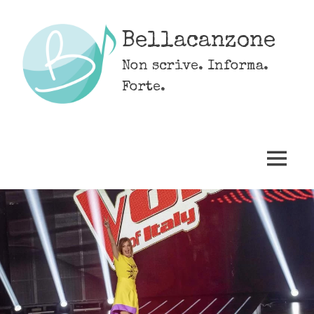
Skip
to
Bellacanzone
content
Non scrive. Informa.
Forte.
MENU