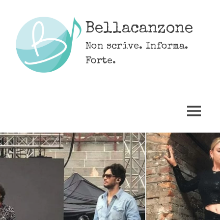
Skip
to
Bellacanzone
content
Non scrive. Informa.
Forte.
MENU