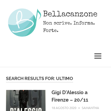
Skip
to
Bellacanzone
content
Non scrive. Informa.
Forte.
MENU
SEARCH RESULTS FOR:
ULTIMO
Gigi D’Alessio a
Firenze – 20/11
18 AGOSTO 2020
SAMANTHA