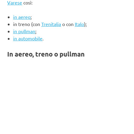
Varese
così:
in aereo
;
in treno (con
Trenitalia
o con
Italo
);
in pullman
;
in automobile
.
In aereo, treno o pullman