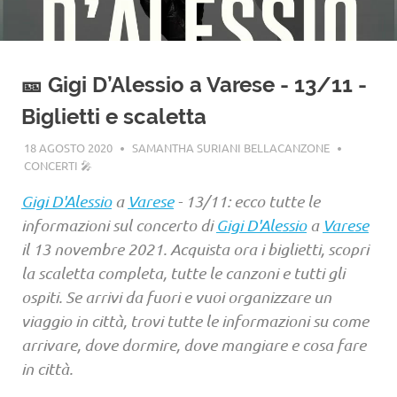
🎫 Gigi D’Alessio a Varese - 13/11 -
Biglietti e scaletta
18 AGOSTO 2020
SAMANTHA SURIANI BELLACANZONE
CONCERTI 🎤
Gigi D'Alessio
a
Varese
- 13/11: ecco tutte le
informazioni sul concerto di
Gigi D'Alessio
a
Varese
il 13 novembre 2021. Acquista ora i biglietti, scopri
la scaletta completa, tutte le canzoni e tutti gli
ospiti. Se arrivi da fuori e vuoi organizzare un
viaggio in città, trovi tutte le informazioni su come
arrivare, dove dormire, dove mangiare e cosa fare
in città.