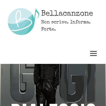
Skip
to
Bellacanzone
content
Non scrive. Informa.
Forte.
MENU