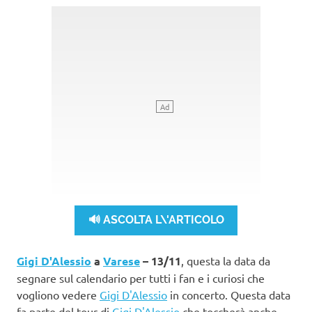
🔊 ASCOLTA L\'ARTICOLO
Gigi D'Alessio
a
Varese
– 13/11
, questa la data da
segnare sul calendario per tutti i fan e i curiosi che
vogliono vedere
Gigi D'Alessio
in concerto. Questa data
fa parte del tour di
Gigi D'Alessio
che toccherà anche