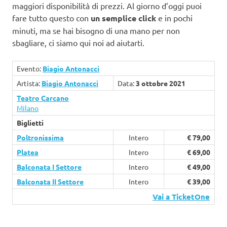
maggiori disponibilità di prezzi. Al giorno d’oggi puoi
fare tutto questo con
un semplice click
e in pochi
minuti, ma se hai bisogno di una mano per non
sbagliare, ci siamo qui noi ad aiutarti.
Evento:
Biagio Antonacci
Artista:
Biagio Antonacci
Data:
3 ottobre 2021
Teatro Carcano
Milano
Biglietti
Poltronissima
Intero
€ 79,00
Platea
Intero
€ 69,00
Balconata I Settore
Intero
€ 49,00
Balconata II Settore
Intero
€ 39,00
Vai a TicketOne