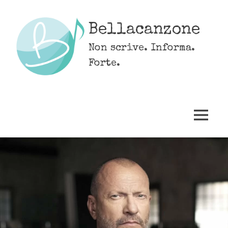
Skip
to
Bellacanzone
content
Non scrive. Informa.
Forte.
MENU