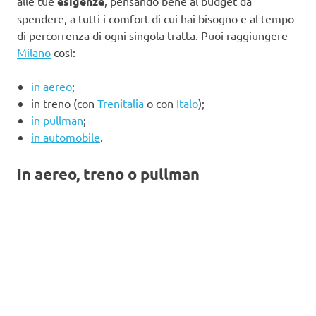
alle tue
esigenze
, pensando bene al budget da
spendere, a tutti i comfort di cui hai bisogno e al tempo
di percorrenza di ogni singola tratta. Puoi raggiungere
Milano
così:
in aereo
;
in treno (con
Trenitalia
o con
Italo
);
in pullman
;
in automobile
.
In aereo, treno o pullman