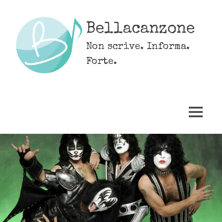
Skip
to
Bellacanzone
content
Non scrive. Informa.
Forte.
MENU