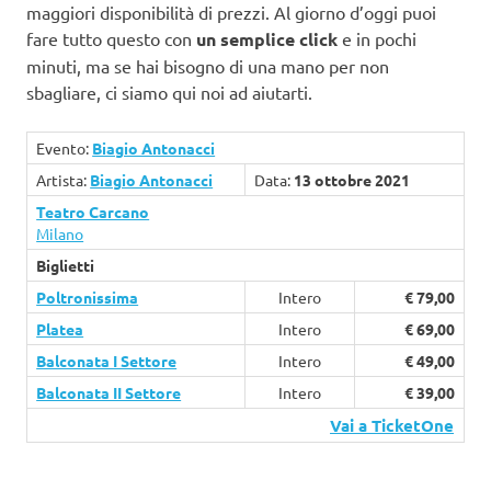
maggiori disponibilità di prezzi. Al giorno d’oggi puoi
fare tutto questo con
un semplice click
e in pochi
minuti, ma se hai bisogno di una mano per non
sbagliare, ci siamo qui noi ad aiutarti.
Evento:
Biagio Antonacci
Artista:
Biagio Antonacci
Data:
13 ottobre 2021
Teatro Carcano
Milano
Biglietti
Poltronissima
Intero
€ 79,00
Platea
Intero
€ 69,00
Balconata I Settore
Intero
€ 49,00
Balconata II Settore
Intero
€ 39,00
Vai a TicketOne