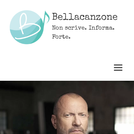
Skip
to
Bellacanzone
content
Non scrive. Informa.
Forte.
MENU