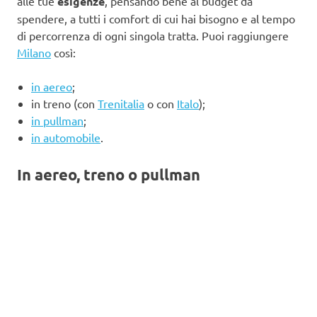
alle tue
esigenze
, pensando bene al budget da
spendere, a tutti i comfort di cui hai bisogno e al tempo
di percorrenza di ogni singola tratta. Puoi raggiungere
Milano
così:
in aereo
;
in treno (con
Trenitalia
o con
Italo
);
in pullman
;
in automobile
.
In aereo, treno o pullman