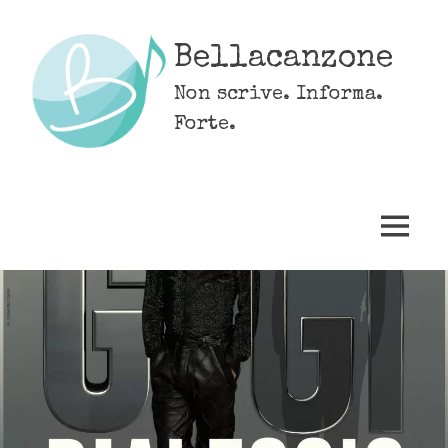
Skip
to
Bellacanzone
content
Non scrive. Informa.
Forte.
MENU