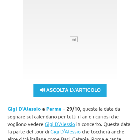
🔊 ASCOLTA L\'ARTICOLO
Gigi D'Alessio
a
Parma
– 29/10
, questa la data da
segnare sul calendario per tutti i fan e i curiosi che
vogliono vedere
Gigi D'Alessio
in concerto. Questa data
fa parte del tour di
Gigi D'Alessio
che toccherà anche
altre città italiane come Bari, Catania, Roma e tante