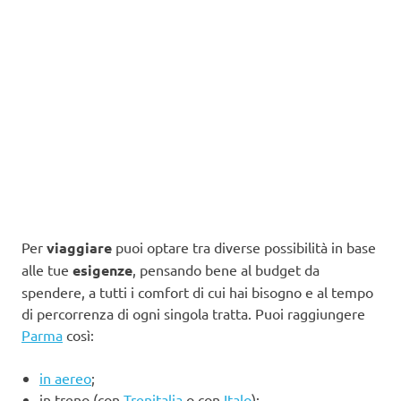
Per
viaggiare
puoi optare tra diverse possibilità in base
alle tue
esigenze
, pensando bene al budget da
spendere, a tutti i comfort di cui hai bisogno e al tempo
di percorrenza di ogni singola tratta. Puoi raggiungere
Parma
così:
in aereo
;
in treno (con
Trenitalia
o con
Italo
);