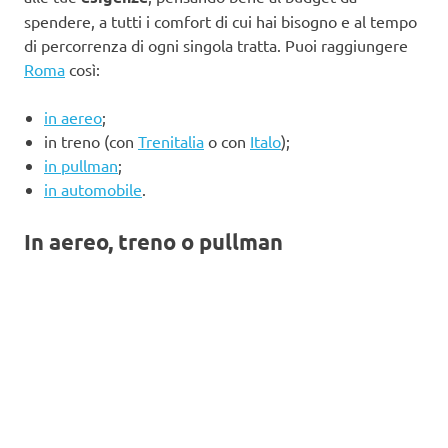
spendere, a tutti i comfort di cui hai bisogno e al tempo
di percorrenza di ogni singola tratta. Puoi raggiungere
Roma
così:
in aereo
;
in treno (con
Trenitalia
o con
Italo
);
in pullman
;
in automobile
.
In aereo, treno o pullman