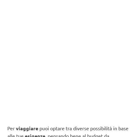
Per
viaggiare
puoi optare tra diverse possibilità in base
alle tue
esigenze
, pensando bene al budget da