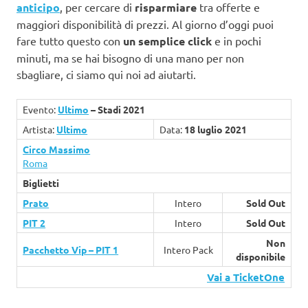
anticipo
, per cercare di
risparmiare
tra offerte e
maggiori disponibilità di prezzi. Al giorno d’oggi puoi
fare tutto questo con
un semplice click
e in pochi
minuti, ma se hai bisogno di una mano per non
sbagliare, ci siamo qui noi ad aiutarti.
Evento:
Ultimo
– Stadi 2021
Artista:
Ultimo
Data:
18 luglio 2021
Circo Massimo
Roma
Biglietti
Prato
Intero
Sold Out
PIT 2
Intero
Sold Out
Non
Pacchetto Vip – PIT 1
Intero Pack
disponibile
Vai a TicketOne