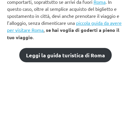
comportarti, soprattutto se arrivi da fuori
Roma
. In
questo caso, oltre al semplice acquisto del biglietto e
spostamento in città, devi anche prenotare il viaggio e
l’alloggio, senza dimenticare una
piccola guida da avere
per visitare Roma
,
se hai voglia di goderti a pieno il
tuo viaggio
.
Leggi la guida turistica di Roma