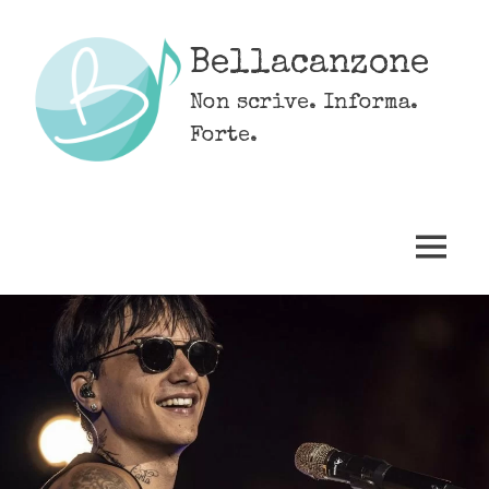
Skip
to
Bellacanzone
content
Non scrive. Informa.
Forte.
MENU