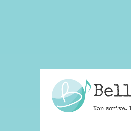
Skip
to
content
Bel
Non scrive. 