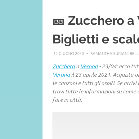
🎫 Zucchero a 
Biglietti e sca
12 GIUGNO 2020
SAMANTHA SURIANI BEL
Zucchero
a
Verona
- 23/04: ecco tut
Verona
il 23 aprile 2021. Acquista or
le canzoni e tutti gli ospiti. Se arriv
trovi tutte le informazioni su come
fare in città.