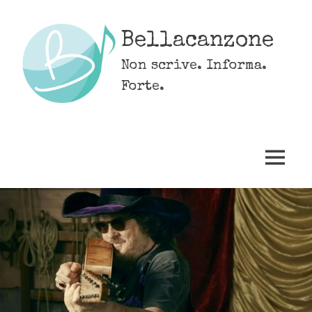
Skip
to
Bellacanzone
content
Non scrive. Informa.
Forte.
MENU