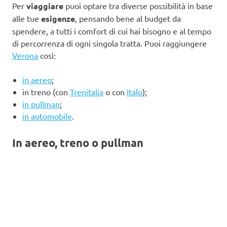
Per
viaggiare
puoi optare tra diverse possibilità in base
alle tue
esigenze
, pensando bene al budget da
spendere, a tutti i comfort di cui hai bisogno e al tempo
di percorrenza di ogni singola tratta. Puoi raggiungere
Verona
così:
in aereo
;
in treno (con
Trenitalia
o con
Italo
);
in pullman
;
in automobile
.
In aereo, treno o pullman