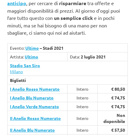
anticipo
, per cercare di
risparmiare
tra offerte e
maggiori disponibilità di prezzi. Al giorno d’oggi puoi
fare tutto questo con
un semplice click
e in pochi
minuti, ma se hai bisogno di una mano per non
sbagliare, ci siamo qui noi ad aiutarti.
Evento:
Ultimo
– Stadi 2021
Artista:
Ultimo
Data:
2 luglio 2021
Stadio San Siro
Milano
Biglietti
I Anello Rosso Numerato
Intero
€ 80,50
I Anello Blu Numerato
Intero
€ 74,75
I Anello Verde Numerato
Intero
€ 74,75
Non
II Anello Rosso Numerato
Intero
disponibile
II Anello Blu Numerato
Intero
€ 57,50