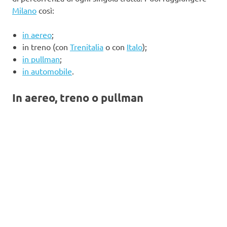
Milano
così:
in aereo
;
in treno (con
Trenitalia
o con
Italo
);
in pullman
;
in automobile
.
In aereo, treno o pullman