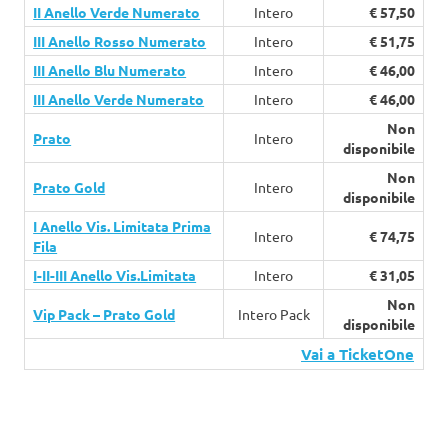
II Anello Verde Numerato
Intero
€ 57,50
III Anello Rosso Numerato
Intero
€ 51,75
III Anello Blu Numerato
Intero
€ 46,00
III Anello Verde Numerato
Intero
€ 46,00
Non
Prato
Intero
disponibile
Non
Prato Gold
Intero
disponibile
I Anello Vis. Limitata Prima
Intero
€ 74,75
Fila
I-II-III Anello Vis.Limitata
Intero
€ 31,05
Non
Vip Pack – Prato Gold
Intero Pack
disponibile
Vai a TicketOne