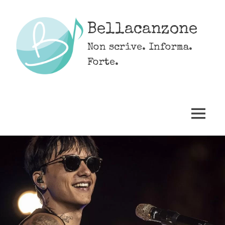
Skip
to
Bellacanzone
content
Non scrive. Informa.
Forte.
MENU