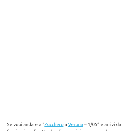
Se vuoi andare a “
Zucchero
a
Verona
– 1/05” e arrivi da
fuori, prima di tutto decidi se vuoi rimanere qualche