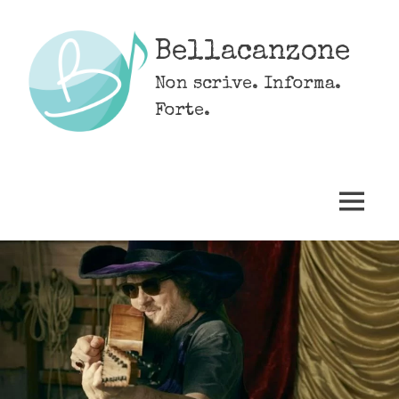
Skip
to
Bellacanzone
content
Non scrive. Informa.
Forte.
MENU