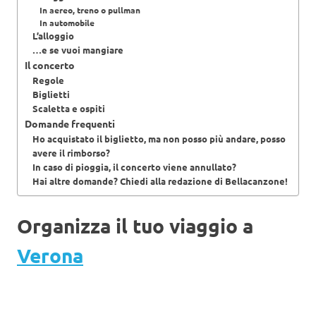
In aereo, treno o pullman
In automobile
L’alloggio
…e se vuoi mangiare
Il concerto
Regole
Biglietti
Scaletta e ospiti
Domande frequenti
Ho acquistato il biglietto, ma non posso più andare, posso
avere il rimborso?
In caso di pioggia, il concerto viene annullato?
Hai altre domande? Chiedi alla redazione di Bellacanzone!
Organizza il tuo viaggio a
Verona