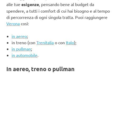
alle tue
esigenze
, pensando bene al budget da
spendere, a tutti i comfort di cui hai bisogno e al tempo
di percorrenza di ogni singola tratta. Puoi raggiungere
Verona
così:
in aereo
;
in treno (con
Trenitalia
o con
Italo
);
in pullman
;
in automobile
.
In aereo, treno o pullman