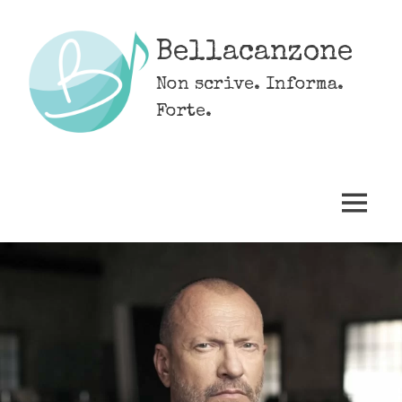
Skip
to
Bellacanzone
content
Non scrive. Informa.
Forte.
MENU