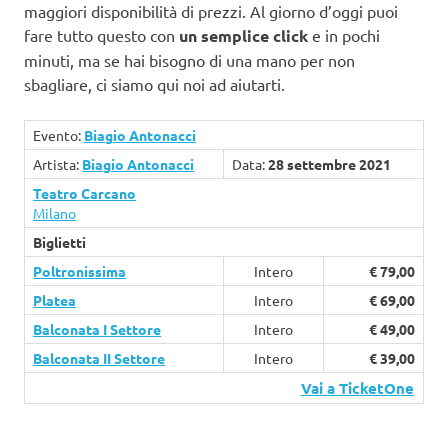
maggiori disponibilità di prezzi. Al giorno d’oggi puoi
fare tutto questo con
un semplice click
e in pochi
minuti, ma se hai bisogno di una mano per non
sbagliare, ci siamo qui noi ad aiutarti.
Evento:
Biagio Antonacci
Artista:
Biagio Antonacci
Data:
28 settembre 2021
Teatro Carcano
Milano
Biglietti
Poltronissima
Intero
€ 79,00
Platea
Intero
€ 69,00
Balconata I Settore
Intero
€ 49,00
Balconata II Settore
Intero
€ 39,00
Vai a TicketOne