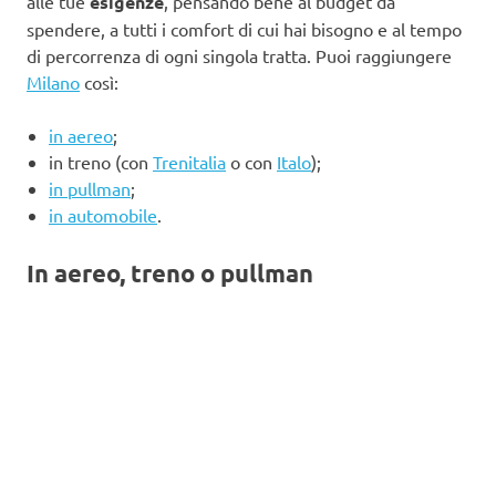
alle tue
esigenze
, pensando bene al budget da
spendere, a tutti i comfort di cui hai bisogno e al tempo
di percorrenza di ogni singola tratta. Puoi raggiungere
Milano
così:
in aereo
;
in treno (con
Trenitalia
o con
Italo
);
in pullman
;
in automobile
.
In aereo, treno o pullman