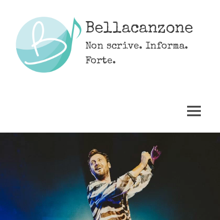
Skip
to
Bellacanzone
content
Non scrive. Informa.
Forte.
MENU