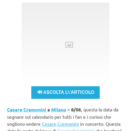
🔊 ASCOLTA L\'ARTICOLO
Cesare Cremonini
a
Milano
– 8/06
, questa la data da
segnare sul calendario per tutti i fan e i curiosi che
vogliono vedere
Cesare Cremonini
in concerto. Questa
data fa parte del tour di
Cesare Cremonini
che toccherà