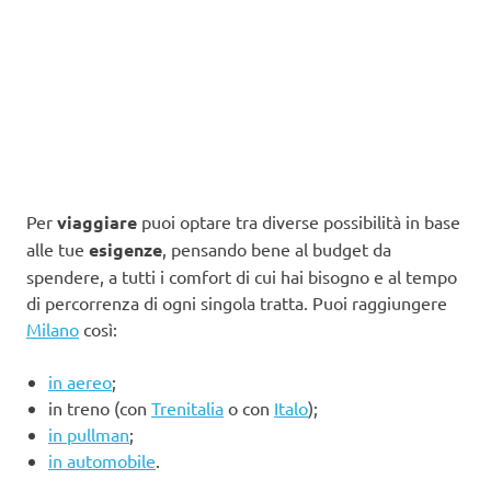
Per
viaggiare
puoi optare tra diverse possibilità in base
alle tue
esigenze
, pensando bene al budget da
spendere, a tutti i comfort di cui hai bisogno e al tempo
di percorrenza di ogni singola tratta. Puoi raggiungere
Milano
così:
in aereo
;
in treno (con
Trenitalia
o con
Italo
);
in pullman
;
in automobile
.