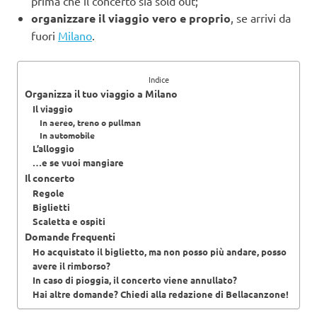
prima che il concerto sia sold out;
organizzare il viaggio vero e proprio
, se arrivi da
fuori
Milano
.
Indice
Organizza il tuo viaggio a Milano
Il viaggio
In aereo, treno o pullman
In automobile
L’alloggio
…e se vuoi mangiare
Il concerto
Regole
Biglietti
Scaletta e ospiti
Domande frequenti
Ho acquistato il biglietto, ma non posso più andare, posso
avere il rimborso?
In caso di pioggia, il concerto viene annullato?
Hai altre domande? Chiedi alla redazione di Bellacanzone!