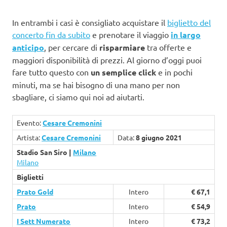
In entrambi i casi è consigliato acquistare il
biglietto del
concerto fin da subito
e prenotare il viaggio
in largo
anticipo
, per cercare di
risparmiare
tra offerte e
maggiori disponibilità di prezzi. Al giorno d’oggi puoi
fare tutto questo con
un semplice click
e in pochi
minuti, ma se hai bisogno di una mano per non
sbagliare, ci siamo qui noi ad aiutarti.
Evento:
Cesare Cremonini
Artista:
Cesare Cremonini
Data:
8 giugno 2021
Stadio San Siro |
Milano
Milano
Biglietti
Prato Gold
Intero
€ 67,1
Prato
Intero
€ 54,9
I Sett Numerato
Intero
€ 73,2