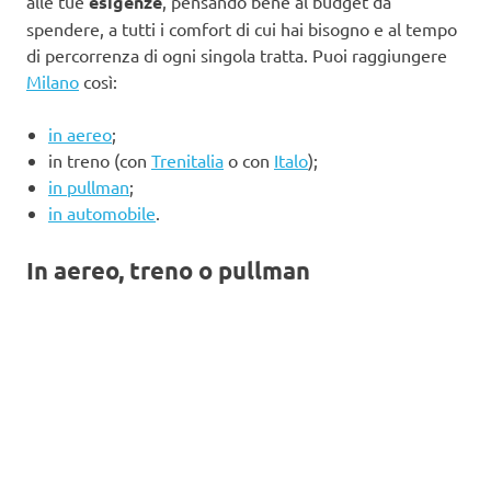
alle tue
esigenze
, pensando bene al budget da
spendere, a tutti i comfort di cui hai bisogno e al tempo
di percorrenza di ogni singola tratta. Puoi raggiungere
Milano
così:
in aereo
;
in treno (con
Trenitalia
o con
Italo
);
in pullman
;
in automobile
.
In aereo, treno o pullman