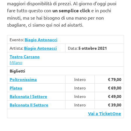
maggiori disponibilità di prezzi. Al giorno d’oggi puoi
fare tutto questo con
un semplice click
e in pochi
minuti, ma se hai bisogno di una mano per non
sbagliare, ci siamo qui noi ad aiutarti.
Evento:
Biagio Antonacci
Artista:
Biagio Antonacci
Data:
5 ottobre 2021
Teatro Carcano
Milano
Biglietti
Poltronissima
Intero
€ 79,00
Platea
Intero
€ 69,00
Balconata I Settore
Intero
€ 49,00
Balconata II Settore
Intero
€ 39,00
Vai a TicketOne