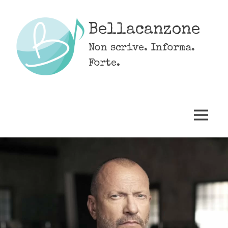
Skip
to
Bellacanzone
content
Non scrive. Informa.
Forte.
MENU