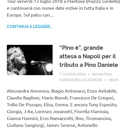
Tour venerdì 13 luglio 2018 a Mantova (Piazza Sordello)
e continuerà con nuove date estive in tutta Italia e in
Europa. Sul palco con…
CONTINUA A LEGGERE...
“Pino è”, grande
attesa a Napoli per il
tributo a Pino Daniele
7 GIUGNO 2018
SAMANTHA
SURIANI BELLACANZONE
NEWS
Alessandra Amoroso, Biagio Antonacci, Enzo Avitabile,
Claudio Baglioni, Mario Biondi, Francesco De Gregori,
Tullio De Piscopo, Elisa, Emma. E ancora Tony Esposito,
Giorgia, J-Ax, Lorenzo Jovanotti, Fiorella Mannoia,
Gianna Nannini, Eros Ramazzotti, Ron, Tiromancino,
Giuliano Sangiorgi, James Senese, Antonello