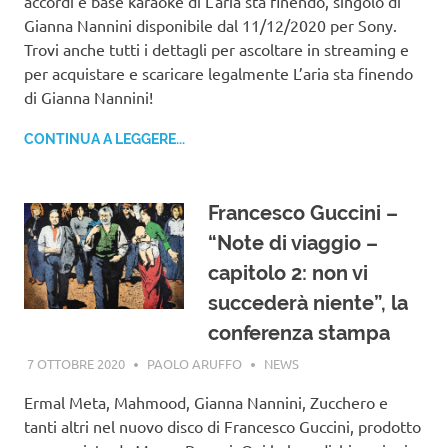
accordi e base karaoke di L’aria sta finendo, singolo di
Gianna Nannini disponibile dal 11/12/2020 per Sony.
Trovi anche tutti i dettagli per ascoltare in streaming e
per acquistare e scaricare legalmente L’aria sta finendo
di Gianna Nannini!
CONTINUA A LEGGERE...
Francesco Guccini –
“Note di viaggio –
capitolo 2: non vi
succederà niente”, la
conferenza stampa
7 OTTOBRE 2020
PAOLO ARUFFO
NEWS
Ermal Meta, Mahmood, Gianna Nannini, Zucchero e
tanti altri nel nuovo disco di Francesco Guccini, prodotto