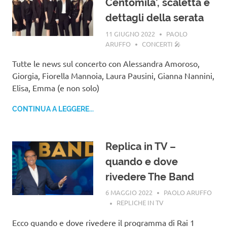
Centomila’, scaletta e
dettagli della serata
11 GIUGNO 2022
PAOLO
ARUFFO
CONCERTI 🎤
Tutte le news sul concerto con Alessandra Amoroso,
Giorgia, Fiorella Mannoia, Laura Pausini, Gianna Nannini,
Elisa, Emma (e non solo)
CONTINUA A LEGGERE...
Replica in TV –
quando e dove
rivedere The Band
6 MAGGIO 2022
PAOLO ARUFFO
REPLICHE IN TV
Ecco quando e dove rivedere il programma di Rai 1