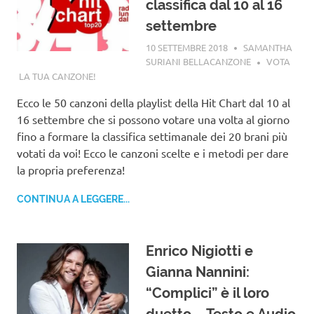
classifica dal 10 al 16
settembre
10 SETTEMBRE 2018
SAMANTHA
SURIANI BELLACANZONE
VOTA
LA TUA CANZONE!
Ecco le 50 canzoni della playlist della Hit Chart dal 10 al
16 settembre che si possono votare una volta al giorno
fino a formare la classifica settimanale dei 20 brani più
votati da voi! Ecco le canzoni scelte e i metodi per dare
la propria preferenza!
CONTINUA A LEGGERE...
Enrico Nigiotti e
Gianna Nannini:
“Complici” è il loro
duetto – Testo e Audio