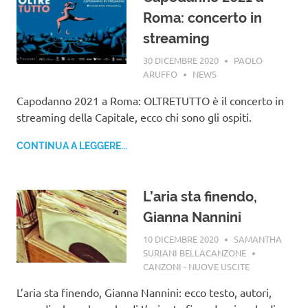
Roma: concerto in
streaming
30 DICEMBRE 2020
PAOLO
ARUFFO
NEWS
Capodanno 2021 a Roma: OLTRETUTTO è il concerto in
streaming della Capitale, ecco chi sono gli ospiti.
CONTINUA A LEGGERE...
L’aria sta finendo,
Gianna Nannini
10 DICEMBRE 2020
SAMANTHA
SURIANI BELLACANZONE
CANZONI - NUOVE USCITE
L’aria sta finendo, Gianna Nannini: ecco testo, autori,