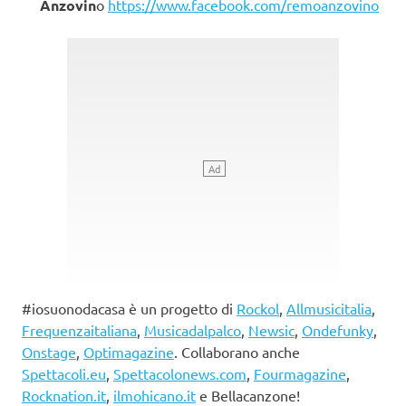
Anzovin
o
https://www.facebook.com/remoanzovino
#iosuonodacasa è un progetto di
Rockol
,
Allmusicitalia
,
Frequenzaitaliana
,
Musicadalpalco
,
Newsic
,
Ondefunky
,
Onstage
,
Optimagazine
. Collaborano anche
Spettacoli.eu
,
Spettacolonews.com
,
Fourmagazine
,
Rocknation.it
,
ilmohicano.it
e Bellacanzone!