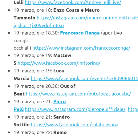
Lelli
https://www.facebook.com/AndreaLelliLive/
19 marzo, ore 18:
Enzo Costa e Mauro
Tummolo
https://instagram.com/maurotummoloofficial
igshid=1j309vdofm6kp
19 marzo, ore 18.30:
Francesco Renga
(aperitivo
con gli
occhiali)
https://www.instagram.com/francescorenga/
19 marzo, ore 19:
Mattew
S
https://www.facebook.com/inritorino/
19 marzo, ore 19:
Luca
Marcia
https://www.facebook.com/events/5380908601
19 marzo, ore 20.30:
Out of
Beat
https://www.instagram.com/outofbeat.acoustic/
19 marzo, ore 21:
Piero
Pelù
https://www.instagram.com/pieropelufficiale/
,
http
19 marzo, ore 21:
Sandro
Sottile
https://www.facebook.com/calabriasona
19 marzo, ore 22:
Remo