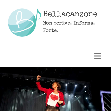
Skip
to
Bellacanzone
content
Non scrive. Informa.
Forte.
MENU