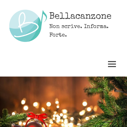
Skip
to
Bellacanzone
content
Non scrive. Informa.
Forte.
MENU