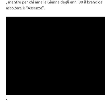
, mentre per chi ama la Gianna degli anni 80 il brano da
ascoltare è “Assenza”.
-