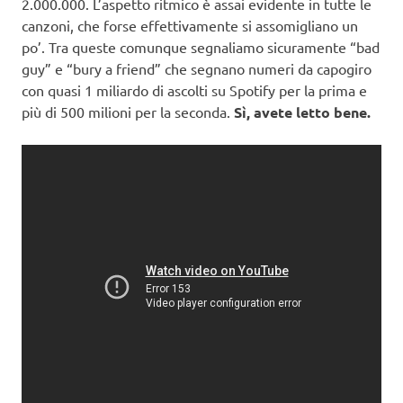
2.000.000. L’aspetto ritmico è assai evidente in tutte le
canzoni, che forse effettivamente si assomigliano un
po’. Tra queste comunque segnaliamo sicuramente “bad
guy” e “bury a friend” che segnano numeri da capogiro
con quasi 1 miliardo di ascolti su Spotify per la prima e
più di 500 milioni per la seconda.
Sì, avete letto bene.