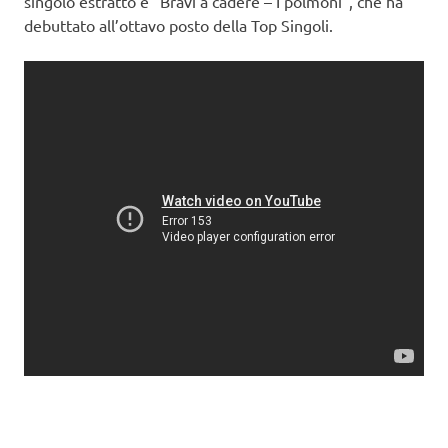
singolo estratto è “Bravi a cadere – I polmoni”, che ha
debuttato all’ottavo posto della Top Singoli.