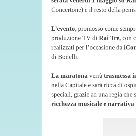
serata venerdì 1 maggio su Rai
Concertone) e il resto della pen
L’evento,
promosso come sempr
produzione TV di
Rai Tre,
con co
realizzati per l’occasione da
iCo
di Bonelli.
La maratona
verrà
trasmessa i
nella Capitale e sarà ricca di ospi
speciali, grazie ad una regia che
ricchezza musicale e narrativa 