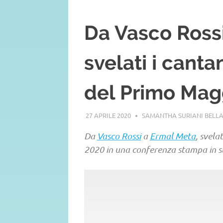
Da Vasco Rossi
svelati i canta
del Primo Mag
27 APRILE 2020
SAMANTHA SURIANI BELL
Da
Vasco Rossi
a
Ermal Meta
, svela
2020 in una conferenza stampa in s