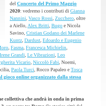
del
Concerto del Primo Maggio
2020
: vedremo i contributi di
Gianna
Nannini
,
Vasco Rossi
,
Zucchero
, oltre
a Aiello,
Alex Britti
,
Bugo
e Nicola
Savino,
Cristian Godano dei Marlene
Kuntz
,
Dardust
,
Edoardo e Eugenio
Moro
,
Fasma
,
Francesca Michielin
,
Irene Grandi
,
Le Vibrazioni
,
Leo
gherita Vicario
,
Niccolò Fabi
, Noemi,
cilia,
Paola Turci
, Rocco Papaleo e
Tosca
al gioco online organizzato dalla stessa
e collettiva che andrà in onda in prima