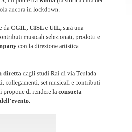
 3
, un ponte tra
Roma
(la storica città del
isola ancora in lockdown.
e da
CGIL, CISL e UIL,
sarà una
ntributi musicali selezionati, prodotti e
mpany
con la direzione artistica
n diretta
dagli studi Rai di via Teulada
ti, collegamenti, set musicali e contributi
 si propone di rendere la
consueta
dell’evento.