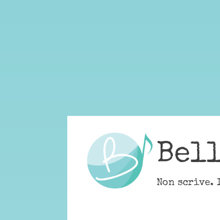
Skip
to
content
Bel
Non scrive. 