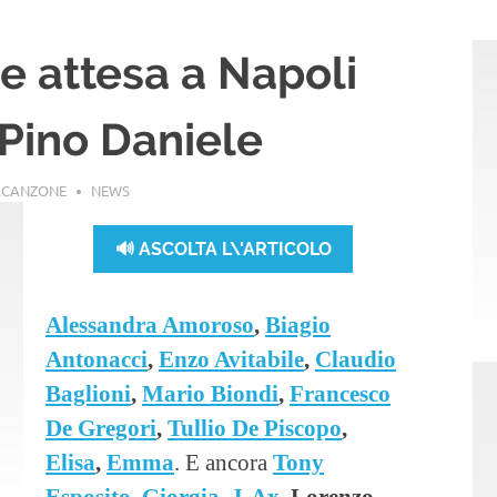
de attesa a Napoli
a Pino Daniele
ACANZONE
NEWS
🔊 ASCOLTA L\'ARTICOLO
Alessandra Amoroso
,
Biagio
Antonacci
,
Enzo Avitabile
,
Claudio
Baglioni
,
Mario Biondi
,
Francesco
De Gregori
,
Tullio De Piscopo
,
Elisa
,
Emma
. E ancora
Tony
Esposito
,
Giorgia
,
J-Ax
, Lorenzo