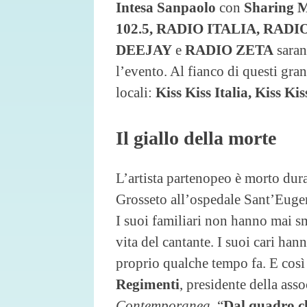
Intesa Sanpaolo
con
Sharing 
102.5, RADIO ITALIA, RADI
DEEJAY
e
RADIO ZETA
saran
l’evento. Al fianco di questi gra
locali:
Kiss Kiss Italia, Kiss Ki
Il giallo della morte
L’artista partenopeo è morto duran
Grosseto all’ospedale Sant’Eugen
I suoi familiari non hanno mai sm
vita del cantante. I suoi cari hann
proprio qualche tempo fa. E così 
Regimenti
, presidente della ass
Contemporanea
. “
Dal quadro cli