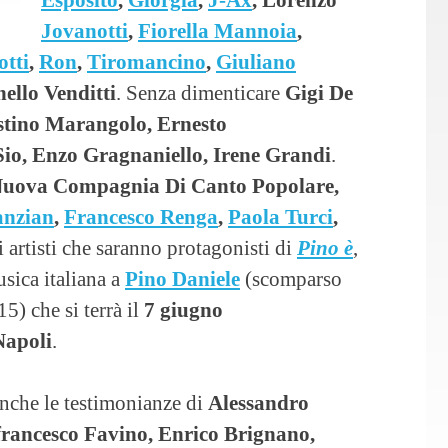
Jovanotti
,
Fiorella Mannoia
,
tti
,
Ron
,
Tiromancino
,
Giuliano
nello
Venditti
. Senza dimenticare
Gigi De
stino Marangolo, Ernesto
Sio, Enzo Gragnaniello, Irene Grandi
.
 Nuova Compagnia Di Canto Popolare,
anzian
,
Francesco Renga
,
Paola Turci
,
i artisti che saranno protagonisti di
Pino è
,
usica italiana a
Pino Daniele
(scomparso
15) che si terrà il
7 giugno
Napoli
.
anche le testimonianze di
Alessandro
rfrancesco Favino, Enrico Brignano,