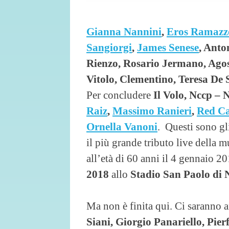
Gianna Nannini
,
Eros Ramazzo
Sangiorgi
,
James Senese
, Anto
Rienzo, Rosario Jermano, Ago
Vitolo, Clementino, Teresa De 
Per concludere
Il Volo, Nccp –
Raiz
,
Massimo Ranieri
,
Red C
Ornella Vanoni
. Questi sono gl
il più grande tributo live della m
all’età di 60 anni il 4 gennaio 20
2018
allo
Stadio San Paolo di 
Ma non è finita qui. Ci saranno 
Siani, Giorgio Panariello, Pie