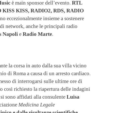
Music
è main sponsor dell’evento.
RTL
O KISS KISS, RADIO2, RDS, RADIO
no eccezionalmente insieme a sostenere
ndi network, anche le principali radio
ss Napoli
e
Radio Marte
.
te la corsa in auto dalla sua villa vicino
io di Roma a causa di un arresto cardiaco.
esso di interrogarsi sulle ultime ore di
o così richiesto la riapertura delle indagini
si sono affidati alla consulente
Luisa
ociazione
Medicina Legale
nico e dalle risultanze scientifiche