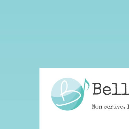
Skip
to
content
Bel
Non scrive. 