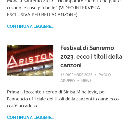
Modà a Sanremo 2023: “Ho imparato che oltre le paure
ci sono le cose più belle” (VIDEO INTERVISTA
ESCLUSIVA PER BELLACANZONE)
CONTINUA A LEGGERE...
Festival di Sanremo
2023, ecco i titoli della
canzoni
16 DICEMBRE 2022
PAOLO
ARUFFO
NEWS
Prima il toccante ricordo di Sinisa Mihajlovic, poi
l’annuncio ufficiale dei titoli della canzoni in gara: ecco
cos’è accaduto
CONTINUA A LEGGERE...