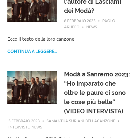
l’autore di Lasciami
dei Modà?
8 FEBBRAIO 2023
PAOLO
ARUFFO
NEWS
Ecco il testo della loro canzone
CONTINUA A LEGGERE...
Modà a Sanremo 2023:
“Ho imparato che
oltre le paure ci sono
le cose più belle”
(VIDEO INTERVISTA)
5 FEBBRAIO 2023
SAMANTHA SURIANI BELLACANZONE
INTERVISTE
,
NEWS