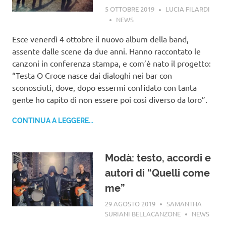
5 OTTOBRE 2019
LUCIA FILARDI
NEWS
Esce venerdì 4 ottobre il nuovo album della band,
assente dalle scene da due anni. Hanno raccontato le
canzoni in conferenza stampa, e com’è nato il progetto:
“Testa O Croce nasce dai dialoghi nei bar con
sconosciuti, dove, dopo essermi confidato con tanta
gente ho capito di non essere poi così diverso da loro”.
CONTINUA A LEGGERE...
Modà: testo, accordi e
autori di “Quelli come
me”
29 AGOSTO 2019
SAMANTHA
SURIANI BELLACANZONE
NEWS