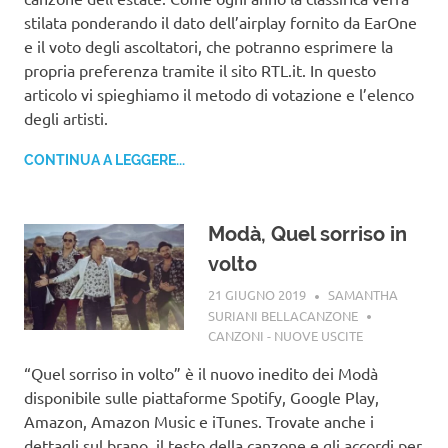
stilata ponderando il dato dell’airplay fornito da EarOne
e il voto degli ascoltatori, che potranno esprimere la
propria preferenza tramite il sito RTL.it. In questo
articolo vi spieghiamo il metodo di votazione e l’elenco
degli artisti.
CONTINUA A LEGGERE...
Modà, Quel sorriso in
volto
21 GIUGNO 2019
SAMANTHA
SURIANI BELLACANZONE
CANZONI - NUOVE USCITE
“Quel sorriso in volto” è il nuovo inedito dei Modà
disponibile sulle piattaforme Spotify, Google Play,
Amazon, Amazon Music e iTunes. Trovate anche i
dettagli sul brano, il testo della canzone e gli accordi per