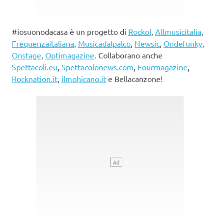
#iosuonodacasa è un progetto di
Rockol
,
Allmusicitalia
,
Frequenzaitaliana
,
Musicadalpalco
,
Newsic
,
Ondefunky
,
Onstage
,
Optimagazine
. Collaborano anche
Spettacoli.eu
,
Spettacolonews.com
,
Fourmagazine
,
Rocknation.it
,
ilmohicano.it
e Bellacanzone!