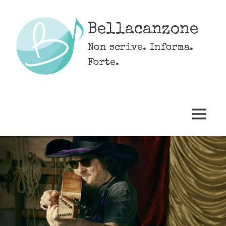
Skip
to
Bellacanzone
content
Non scrive. Informa.
Forte.
MENU