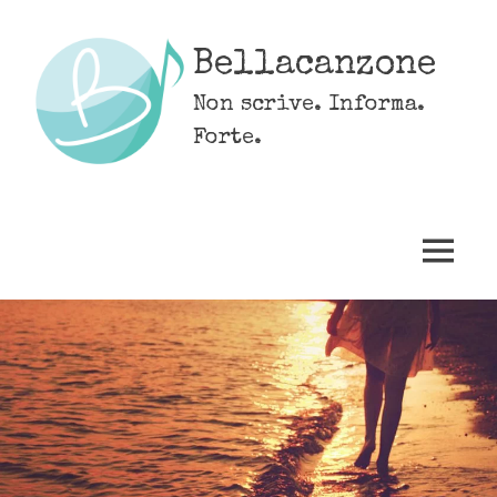
Skip
to
Bellacanzone
content
Non scrive. Informa.
Forte.
MENU