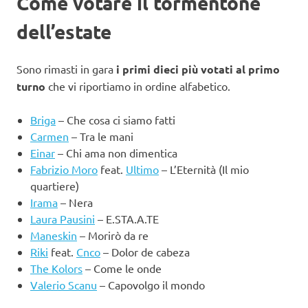
Come votare il tormentone
dell’estate
Sono rimasti in gara
i primi dieci più votati al primo
turno
che vi riportiamo in ordine alfabetico.
Briga
– Che cosa ci siamo fatti
Carmen
– Tra le mani
Einar
– Chi ama non dimentica
Fabrizio Moro
feat.
Ultimo
– L’Eternità (Il mio
quartiere)
Irama
– Nera
Laura Pausini
– E.STA.A.TE
Maneskin
– Morirò da re
Riki
feat.
Cnco
– Dolor de cabeza
The Kolors
– Come le onde
Valerio Scanu
– Capovolgo il mondo