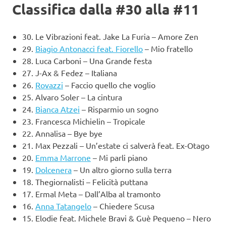
Classifica dalla #30 alla #11
30. Le Vibrazioni feat. Jake La Furia – Amore Zen
29.
Biagio Antonacci feat. Fiorello
– Mio fratello
28. Luca Carboni – Una Grande festa
27. J-Ax & Fedez – Italiana
26.
Rovazzi
– Faccio quello che voglio
25. Alvaro Soler – La cintura
24.
Bianca Atzei
– Risparmio un sogno
23. Francesca Michielin – Tropicale
22. Annalisa – Bye bye
21. Max Pezzali – Un’estate ci salverà feat. Ex-Otago
20.
Emma Marrone
– Mi parli piano
19.
Dolcenera
– Un altro giorno sulla terra
18. Thegiornalisti – Felicità puttana
17. Ermal Meta – Dall’Alba al tramonto
16.
Anna Tatangelo
– Chiedere Scusa
15. Elodie feat. Michele Bravi & Guè Pequeno – Nero