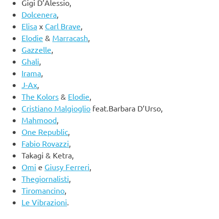
Gigi D’Alessio,
Dolcenera
,
Elisa
x
Carl Brave
,
Elodie
&
Marracash
,
Gazzelle
,
Ghali
,
Irama
,
J-Ax
,
The Kolors
&
Elodie
,
Cristiano Malgioglio
feat.Barbara D’Urso,
Mahmood
,
One Republic
,
Fabio Rovazzi
,
Takagi & Ketra,
Omi
e
Giusy Ferreri
,
Thegiornalisti
,
Tiromancino
,
Le Vibrazioni
.