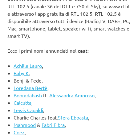
RTL 102.5 (canale 36 del DTT e 750 di Sky), su www.rtl.it
e attraverso l’app gratuita di RTL 102.5. RTL 102.5 è
disponibile attraverso tutti i device (Radio,TV, DAB+, PC,
Mac, smartphone, tablet, speaker wi-fi, smart watches e
smart TV).
Ecco i primi nomi annunciati nel
cast
:
Achille Lauro
,
Baby K
,
Benji & Fede,
Loredana Bertè
,
Boomdabash
ft.
Alessandra Amoroso
,
Calcutta
,
Lewis Capaldi
,
Charlie Charles feat.
Sfera Ebbasta
,
Mahmood
&
Fabri Fibra
,
Coez
,