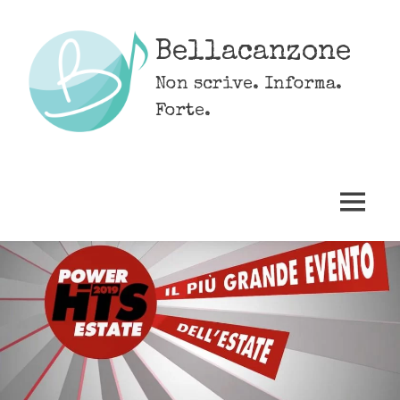
Skip
to
Bellacanzone
content
Non scrive. Informa.
Forte.
MENU