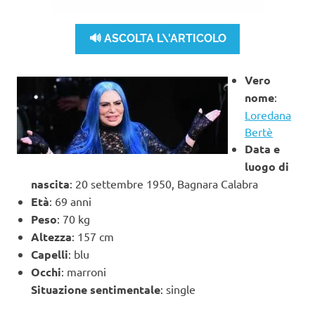
🔊 ASCOLTA L\'ARTICOLO
Vero
nome
:
Loredana
Bertè
Data e
luogo di
nascita
: 20 settembre 1950, Bagnara Calabra
Età
: 69 anni
Peso
: 70 kg
Altezza
: 157 cm
Capelli
: blu
Occhi
: marroni
Situazione sentimentale
: single