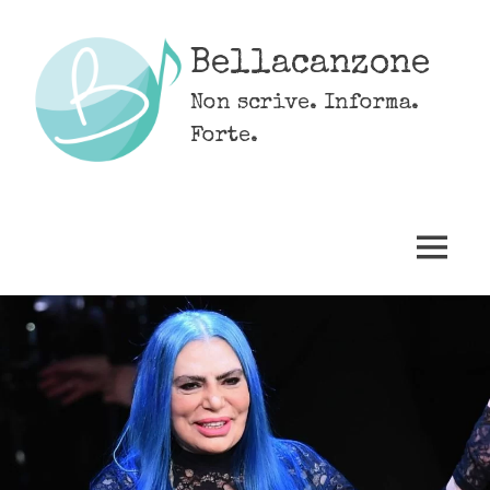
Skip
to
Bellacanzone
content
Non scrive. Informa.
Forte.
MENU