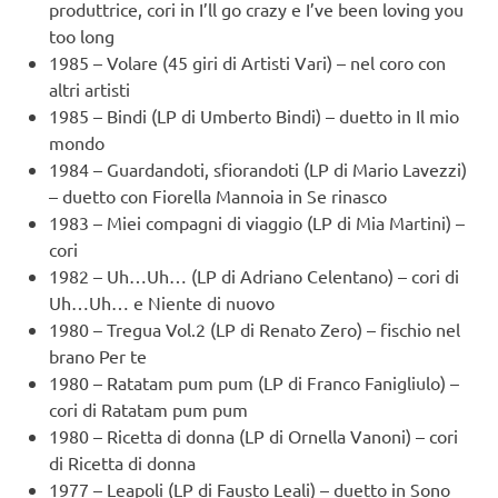
produttrice, cori in I’ll go crazy e I’ve been loving you
too long
1985 – Volare (45 giri di Artisti Vari) – nel coro con
altri artisti
1985 – Bindi (LP di Umberto Bindi) – duetto in Il mio
mondo
1984 – Guardandoti, sfiorandoti (LP di Mario Lavezzi)
– duetto con Fiorella Mannoia in Se rinasco
1983 – Miei compagni di viaggio (LP di Mia Martini) –
cori
1982 – Uh…Uh… (LP di Adriano Celentano) – cori di
Uh…Uh… e Niente di nuovo
1980 – Tregua Vol.2 (LP di Renato Zero) – fischio nel
brano Per te
1980 – Ratatam pum pum (LP di Franco Fanigliulo) –
cori di Ratatam pum pum
1980 – Ricetta di donna (LP di Ornella Vanoni) – cori
di Ricetta di donna
1977 – Leapoli (LP di Fausto Leali) – duetto in Sono