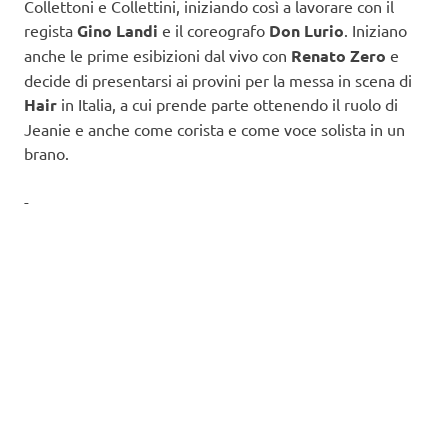
Collettoni e Collettini, iniziando così a lavorare con il
regista
Gino Landi
e il coreografo
Don Lurio
. Iniziano
anche le prime esibizioni dal vivo con
Renato Zero
e
decide di presentarsi ai provini per la messa in scena di
Hair
in Italia, a cui prende parte ottenendo il ruolo di
Jeanie e anche come corista e come voce solista in un
brano.
-