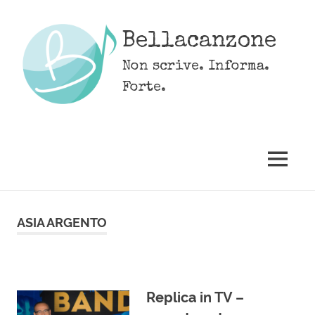
Skip
to
Bellacanzone
content
Non scrive. Informa.
Forte.
MENU
ASIA ARGENTO
Replica in TV –