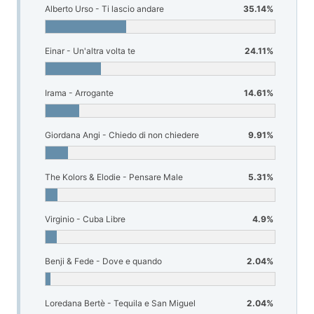
Alberto Urso - Ti lascio andare
35.14%
Einar - Un'altra volta te
24.11%
Irama - Arrogante
14.61%
Giordana Angi - Chiedo di non chiedere
9.91%
The Kolors & Elodie - Pensare Male
5.31%
Virginio - Cuba Libre
4.9%
Benji & Fede - Dove e quando
2.04%
Loredana Bertè - Tequila e San Miguel
2.04%