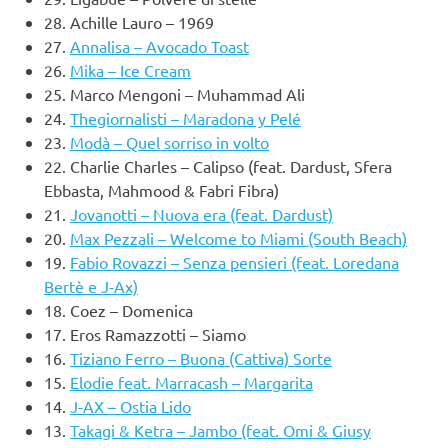
28.
Achille Lauro – 1969
27.
Annalisa – Avocado Toast
26.
Mika – Ice Cream
25.
Marco Mengoni – Muhammad Ali
24.
Thegiornalisti – Maradona y Pelé
23.
Modà – Quel sorriso in volto
22.
Charlie Charles – Calipso (feat. Dardust, Sfera
Ebbasta, Mahmood & Fabri Fibra)
21.
Jovanotti – Nuova era (feat. Dardust)
20.
Max Pezzali – Welcome to Miami (South Beach)
19.
Fabio Rovazzi – Senza pensieri (feat. Loredana
Bertè e J-Ax)
18.
Coez – Domenica
17.
Eros Ramazzotti – Siamo
16.
Tiziano Ferro – Buona (Cattiva) Sorte
15.
Elodie feat. Marracash – Margarita
14.
J-AX – Ostia Lido
13.
Takagi & Ketra – Jambo (feat. Omi & Giusy