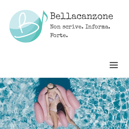
Skip
to
Bellacanzone
content
Non scrive. Informa.
Forte.
MENU