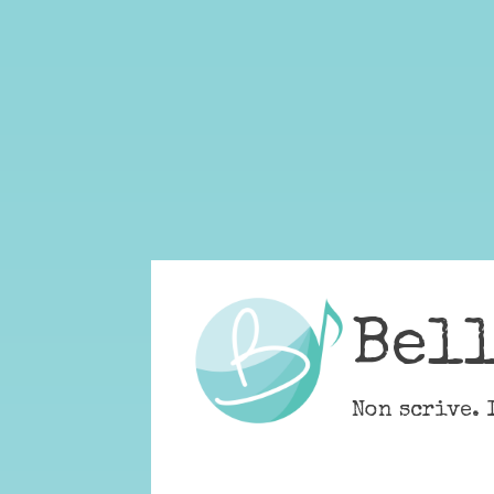
Skip
to
content
Bel
Non scrive. 