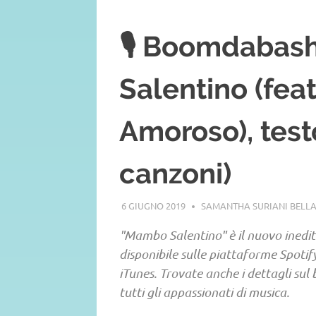
🎙️ Boomdabas
Salentino (fea
Amoroso), test
canzoni)
6 GIUGNO 2019
SAMANTHA SURIANI BELL
"Mambo Salentino" è il nuovo inedi
disponibile sulle piattaforme Spot
iTunes. Trovate anche i dettagli sul 
tutti gli appassionati di musica.