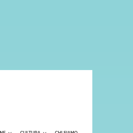
ONE
CULTURA
CHI SIAMO