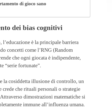
tamento di gioco sano
to dei bias cognitivi
l’educazione è la principale barriera
endo concetti come l’RNG (Random
rende che ogni giocata è indipendente,
e “serie fortunate”.
 la cosiddetta illusione di controllo, un
e crede che rituali personali o strategie
 Attraverso dimostrazioni matematiche si
mpletamente immune all’influenza umana.