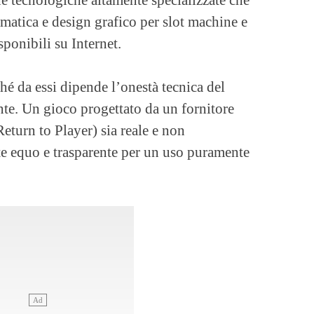
matica e design grafico per slot machine e
sponibili su Internet.
hé da essi dipende l’onestà tecnica del
ente. Un gioco progettato da un fornitore
eturn to Player) sia reale e non
e equo e trasparente per un uso puramente