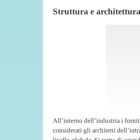
Struttura e architettur
All’interno dell’industria i for
considerati gli architetti dell’i
livello globale. Si tratta di azie