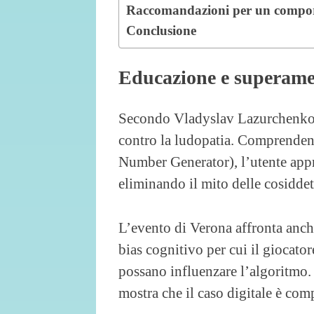
Raccomandazioni per un compor
Conclusione
Educazione e superamen
Secondo Vladyslav Lazurchenko, 
contro la ludopatia. Comprend
Number Generator), l’utente app
eliminando il mito delle cosiddett
L’evento di Verona affronta anche
bias cognitivo per cui il giocator
possano influenzare l’algoritmo.
mostra che il caso digitale è co