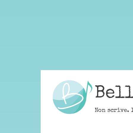
Skip
to
content
Bel
Non scrive. 