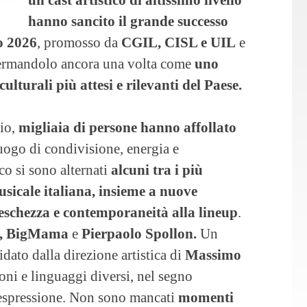
hanno sancito il grande successo
o 2026
, promosso da
CGIL, CISL e UIL
e
ermandolo ancora una volta come
uno
lturali più attesi e rilevanti del Paese.
gio,
migliaia di persone hanno affollato
uogo di condivisione, energia e
co si sono alternati
alcuni tra i più
sicale italiana, insieme a nuove
eschezza e contemporaneità alla lineup
.
a, BigMama
e
Pierpaolo Spollon.
Un
dato dalla direzione artistica di
Massimo
oni e linguaggi diversi, nel segno
i espressione. Non sono mancati
momenti