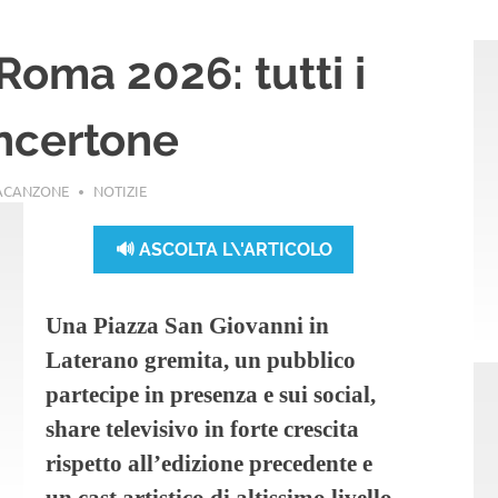
oma 2026: tutti i
ncertone
LACANZONE
NOTIZIE
🔊 ASCOLTA L\'ARTICOLO
Una Piazza San Giovanni in
Laterano gremita, un pubblico
partecipe in presenza e sui social,
share televisivo in forte crescita
rispetto all’edizione precedente e
un cast artistico di altissimo livello