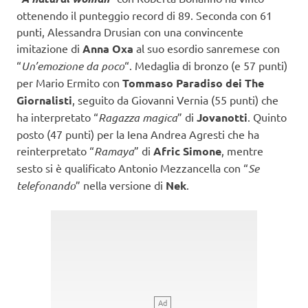
ottenendo il punteggio record di 89. Seconda con 61
punti, Alessandra Drusian con una convincente
imitazione di
Anna Oxa
al suo esordio sanremese con
“
Un’emozione da poco
“. Medaglia di bronzo (e 57 punti)
per Mario Ermito con
Tommaso Paradiso dei The
Giornalisti
, seguito da Giovanni Vernia (55 punti) che
ha interpretato “
Ragazza magica
” di
Jovanotti
. Quinto
posto (47 punti) per la Iena Andrea Agresti che ha
reinterpretato “
Ramaya
” di
Afric Simone
, mentre
sesto si è qualificato Antonio Mezzancella con “
Se
telefonando
” nella versione di
Nek
.