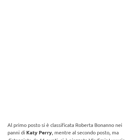
Al primo posto si è classificata Roberta Bonanno nei
panni di
Katy Perry
, mentre al secondo posto, ma
distanziata da 11 punti, si è piazzata Vladimir Luxuria,