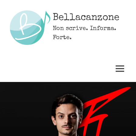
Skip
to
Bellacanzone
content
Non scrive. Informa.
Forte.
MENU