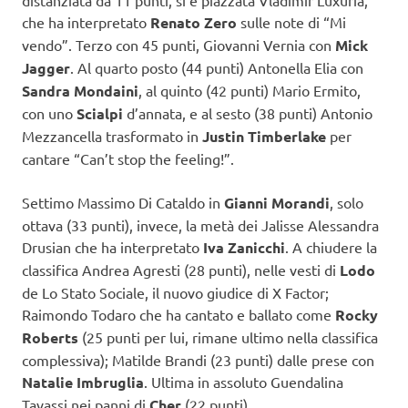
che ha interpretato
Renato Zero
sulle note di “Mi
vendo”. Terzo con 45 punti, Giovanni Vernia con
Mick
Jagger
. Al quarto posto (44 punti) Antonella Elia con
Sandra Mondaini
, al quinto (42 punti) Mario Ermito,
con uno
Scialpi
d’annata, e al sesto (38 punti) Antonio
Mezzancella trasformato in
Justin Timberlake
per
cantare “Can’t stop the feeling!”.
Settimo Massimo Di Cataldo in
Gianni Morandi
, solo
ottava (33 punti), invece, la metà dei Jalisse Alessandra
Drusian che ha interpretato
Iva Zanicchi
. A chiudere la
classifica Andrea Agresti (28 punti), nelle vesti di
Lodo
de Lo Stato Sociale, il nuovo giudice di X Factor;
Raimondo Todaro che ha cantato e ballato come
Rocky
Roberts
(25 punti per lui, rimane ultimo nella classifica
complessiva); Matilde Brandi (23 punti) dalle prese con
Natalie Imbruglia
. Ultima in assoluto Guendalina
Tavassi nei panni di
Cher
(22 punti).