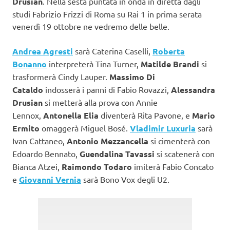
Drusian
. Nella sesta puntata in onda in diretta dagli
studi Fabrizio Frizzi di Roma su Rai 1 in prima serata
venerdì 19 ottobre ne vedremo delle belle.
Andrea Agresti
sarà Caterina Caselli,
Roberta
Bonanno
interpreterà Tina Turner,
Matilde Brandi
si
trasformerà Cindy Lauper.
Massimo Di
Cataldo
indosserà i panni di Fabio Rovazzi,
Alessandra
Drusian
si metterà alla prova con Annie
Lennox,
Antonella Elia
diventerà Rita Pavone, e
Mario
Ermito
omaggerà Miguel Bosé.
Vladimir Luxuria
sarà
Ivan Cattaneo,
Antonio Mezzancella
si cimenterà con
Edoardo Bennato,
Guendalina
Tavassi
si scatenerà con
Bianca Atzei,
Raimondo Todaro
imiterà Fabio Concato
e
Giovanni Vernia
sarà Bono Vox degli U2.