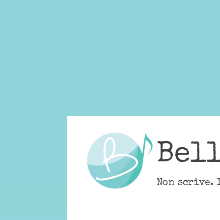
Skip
to
content
Bel
Non scrive. 