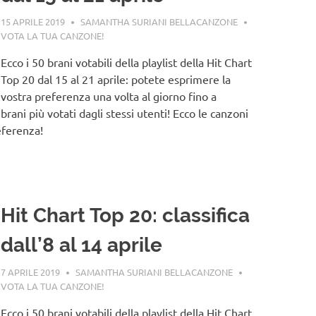
15 APRILE 2019
SAMANTHA SURIANI BELLACANZONE
VOTA LA TUA CANZONE!
Ecco i 50 brani votabili della playlist della Hit Chart
Top 20 dal 15 al 21 aprile: potete esprimere la
vostra preferenza una volta al giorno fino a
brani più votati dagli stessi utenti! Ecco le canzoni
eferenza!
Hit Chart Top 20: classifica
dall’8 al 14 aprile
7 APRILE 2019
SAMANTHA SURIANI BELLACANZONE
VOTA LA TUA CANZONE!
Ecco i 50 brani votabili della playlist della Hit Chart