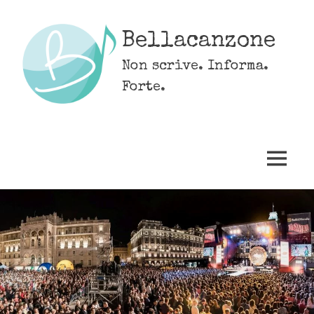
Skip
to
Bellacanzone
content
Non scrive. Informa.
Forte.
MENU