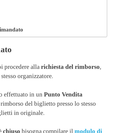
 rimandato
lato
oi procedere alla
richiesta del rimborso
,
 stesso organizzatore.
o effettuato in un
Punto Vendita
 rimborso del biglietto presso lo stesso
etti in originale.
 è
chiuso
bisogna compilare il
modulo di