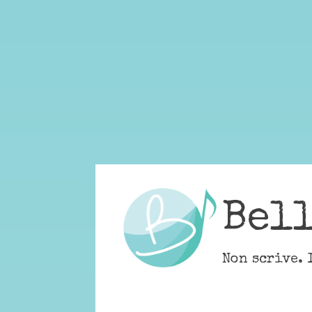
Skip
to
content
Bel
Non scrive. 