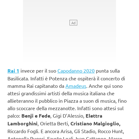
Rai 1
invece per il suo
Capodanno 2020
punta sulla
Basilicata. Infatti è Potenza che ospiterà il concerto di
mamma Rai capitanato da
Amadeus
. Anche qui sono
attesi grandissimi artisti della musica italiana che
allieteranno il pubblico in Piazza a suon di musica, fino
allo scoccare della mezzanotte. Infatti sono attesi sul
palco:
Benji e Fede
, Gigi D’Alessio,
Elettra
Lamborghini
, Orietta Berti,
Cristiano Malgioglio,
Riccardo Fogli. E ancora Arisa, Gli Stadio, Rocco Hunt,
Antonella Rugeri, Fausto Leali, Ivan Cattaneo, Marco