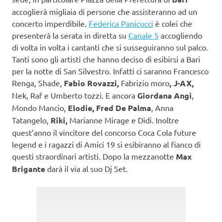
accoglierà migliaia di persone che assisteranno ad un
concerto imperdibile.
Federica Panicucci
è colei che
presenterà la serata in diretta su
Canale 5
accogliendo
di volta in volta i cantanti che si susseguiranno sul palco.
Tanti sono gli artisti che hanno deciso di esibirsi a Bari
per la notte di San Silvestro. Infatti ci saranno Francesco
Renga, Shade,
Fabio Rovazzi,
Fabrizio moro
, J-AX,
Nek, Raf e Umberto tozzi. E ancora
Giordana Angi
,
Mondo Mancio,
Elodie, Fred De Palma
, Anna
Tatangelo,
Riki,
Marianne Mirage e Didi. Inoltre
quest’anno il vincitore del concorso Coca Cola future
legend e i ragazzi di Amici 19 si esibiranno al fianco di
questi straordinari artisti. Dopo la mezzanotte
Max
Brigante
darà il via al suo Dj Set.