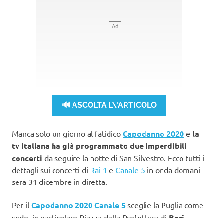
🔊 ASCOLTA L\'ARTICOLO
Manca solo un giorno al fatidico
Capodanno 2020
e
la
tv italiana ha già programmato due imperdibili
concerti
da seguire la notte di San Silvestro. Ecco tutti i
dettagli sui concerti di
Rai 1
e
Canale 5
in onda domani
sera 31 dicembre in diretta.
Per il
Capodanno 2020
Canale 5
sceglie la Puglia come
sede, in particolare Piazza della Prefettura di
Bari