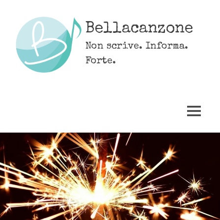
Skip
to
Bellacanzone
content
Non scrive. Informa.
Forte.
MENU