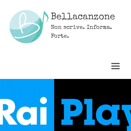
Skip
to
Bellacanzone
content
Non scrive. Informa.
Forte.
MENU