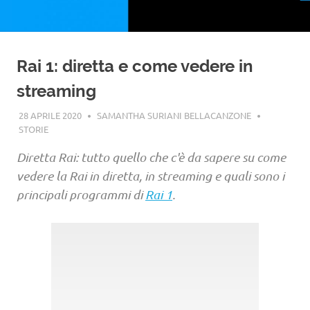
Rai 1: diretta e come vedere in
streaming
28 APRILE 2020
SAMANTHA SURIANI BELLACANZONE
STORIE
Diretta Rai: tutto quello che c'è da sapere su come
vedere la Rai in diretta, in streaming e quali sono i
principali programmi di
Rai 1
.