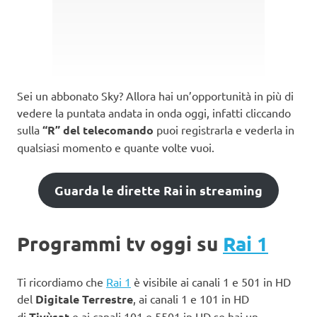
Sei un abbonato Sky? Allora hai un’opportunità in più di
vedere la puntata andata in onda oggi, infatti cliccando
sulla
“R” del telecomando
puoi registrarla e vederla in
qualsiasi momento e quante volte vuoi.
Guarda le dirette Rai in streaming
Programmi tv oggi su
Rai 1
Ti ricordiamo che
Rai 1
è visibile ai canali 1 e 501 in HD
del
Digitale Terrestre
, ai canali 1 e 101 in HD
di
Tivùsat
e ai canali 101 e 5501 in HD se hai un